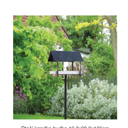
Ptačí krmítko budka 19,2x28,9x126cm