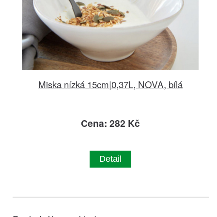
Miska nízká 15cm|0,37L, NOVA, bílá
Cena: 282 Kč
Detail