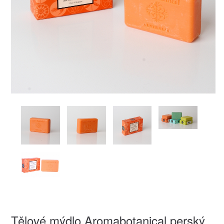
Tělové mýdlo Aromabotanical perský