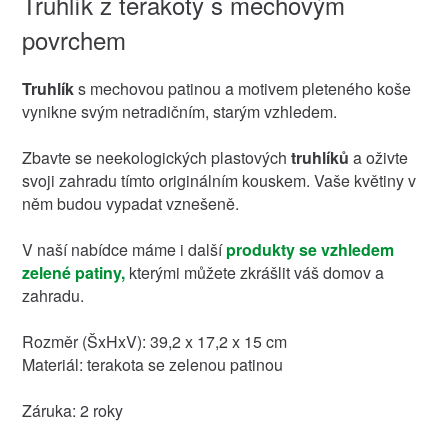
Truhlík z terakoty s mechovým
povrchem
Truhlík
s mechovou patinou a motivem pleteného koše
vynikne svým netradičním, starým vzhledem.
Zbavte se neekologických plastových
truhlíků
a oživte
svoji zahradu tímto originálním kouskem. Vaše květiny v
něm budou vypadat vznešeně.
V naší nabídce máme i další
produkty se vzhledem
zelené patiny,
kterými můžete zkrášlit váš domov a
zahradu.
Rozměr (ŠxHxV): 39,2 x 17,2 x 15 cm
Materiál: terakota se zelenou patinou
Záruka: 2 roky