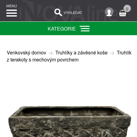
0
KATEGORIE
Venkovský domov
->
Truhlíky a závěsné koše
->
Truhlík
z terakoty s mechovým povrchem