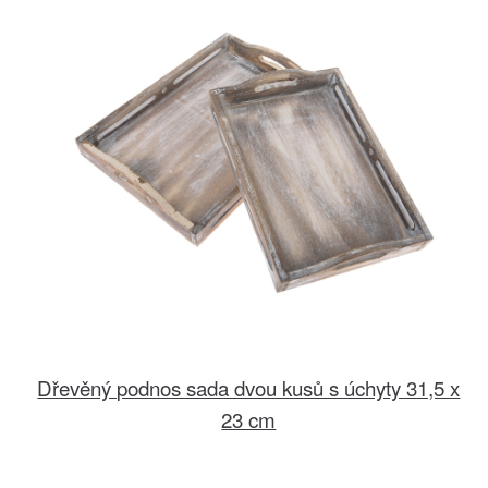
Dřevěný podnos sada dvou kusů s úchyty 31,5 x
23 cm