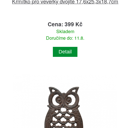
Krmítko pro veverky dvojité 17,6x25,3x18,7cm
Cena: 399 Kč
Skladem
Doručíme do: 11.8.
Detail