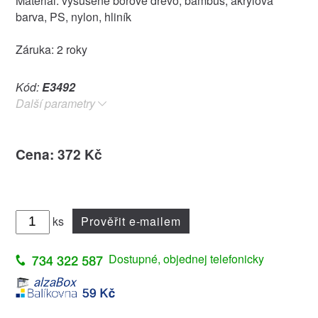
Materiál: vysušené borové dřevo, bambus, akrylová
barva, PS, nylon, hliník
Záruka: 2 roky
Kód:
E3492
Další parametry
Cena: 372 Kč
ks
Prověřit e-mailem
Dostupné, objednej telefonicky