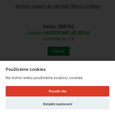
Kovový zápich do zahrady 86cm s pítkem
Cena: 299 Kč
Skladem
MŮŽETE MÍT JIŽ ZÍTRA
Doručíme do: 7.8.
Detail
Používáme cookies
Na tomto webu používáme soubory cookies.
Povolit vše
Detailní nastavení