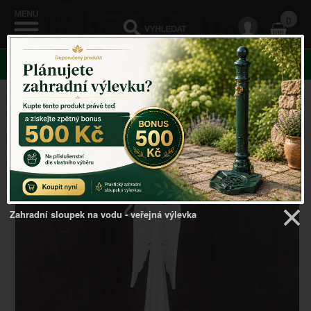
0
KATEGORIE
Venkovský domov
->
Vánoční dekorace
->
Vánoční
dekorace kovový anděl s flétnou 49cm
Zahradní sloupek na vodu - veřejná výlevka