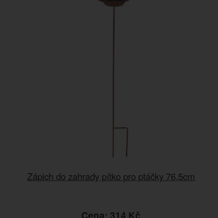
Zápich do zahrady pítko pro ptáčky 76,5cm
Cena: 314 Kč