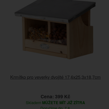
Krmítko pro veverky dvojité 17,6x25,3x18,7cm
Cena: 399 Kč
Skladem
MŮŽETE MÍT JIŽ ZÍTRA
Doručíme do: 7.8.