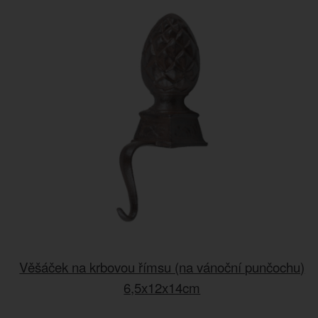
Věšáček na krbovou římsu (na vánoční punčochu)
6,5x12x14cm