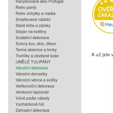
Recyklované sklo Portugal
Retro panty
Retro úchytky a madla
Smaltované nádobí
Staré klíče a zámky
Stojan na květiny
Svatební dekorace
Svícny kov, sklo, dřevo
Termo sklenice a hrnky
A už jste v
Truhlíky a závěsné koše
UMĚLÉ TULIPÁNY
Vánoční dekorace
Vánoční domečky
Vánoční věnce a svíčky
Velikonoční dekorace
Venkovní teploměr
Vůně podle nálady
Vycházková hůl
Zahradní dekorace