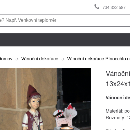
734 322 587
domov
->
Vánoční dekorace
->
Vánoční dekorace Pinocchio 
Vánoční
13x24x
Vánoční d
Materiál: po
Rozměry: 