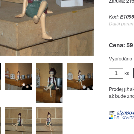
Záruka: 2 r
Kód:
E1096
Další param
Cena: 59
Vyprodáno
ks
Prodej již s
až bude zno