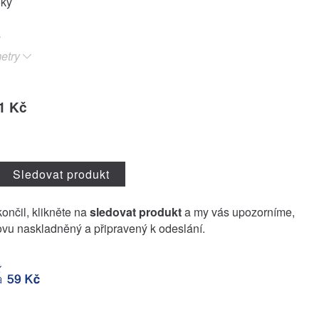
oky
etry
1 Kč
Sledovat produkt
končil, klikněte na
sledovat produkt
a my vás upozorníme,
vu naskladněný a připravený k odeslání.