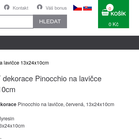
Kontakt
Váš bonus
0
HLEDAT
0 Kč
na lavičce 13x24x10cm
 dekorace Pinocchio na lavičce
10cm
ekorace
Pinocchio na lavičce, červená, 13x24x10cm
lyresin
13x24x10cm