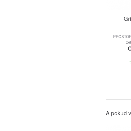
Gri
PROSTOR
ze
C
D
A pokud v