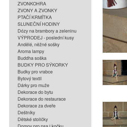
ZVONKOHRA
ZVONY A ZVONKY
PTAČÍ KRMÍTKA
SLUNEČNÍ HODINY
Dózy na brambory a zeleninu
VÝPRODEJ - poslední kusy
Andělé, něžné sošky
Aroma lampy
Buddha soška
BUDKY PRO SÝKORKY
Budky pro vrabce
Bytový textil
Dárky pro muže
Dekorace do bytu
Dekorace do restaurace
Dekorace za dveře
Deštníky
Dětské stoličky
Domov pro psa i kočku