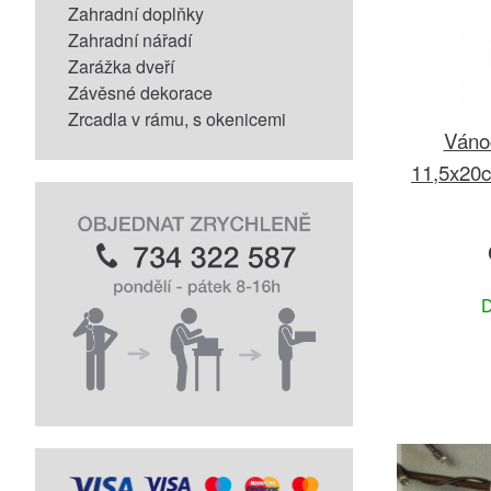
Zahradní doplňky
Zahradní nářadí
Zarážka dveří
Závěsné dekorace
Zrcadla v rámu, s okenicemi
Vánoč
11,5x20
D