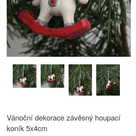
Vánoční dekorace závěsný houpací
koník 5x4cm