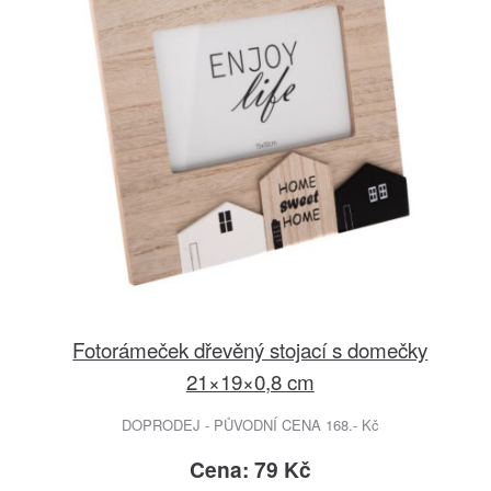
Fotorámeček dřevěný stojací s domečky
21×19×0,8 cm
DOPRODEJ - PŮVODNÍ CENA 168.- Kč
Cena: 79 Kč