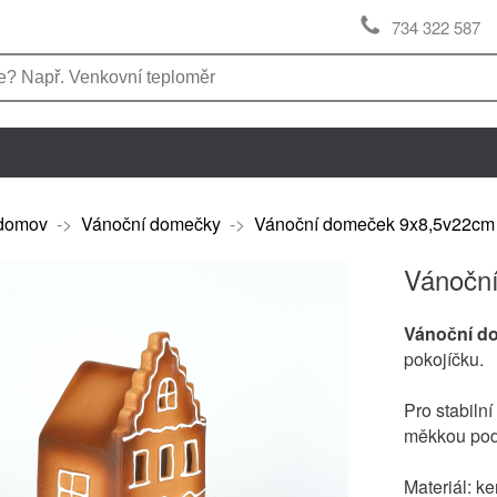
734 322 587
domov
->
Vánoční domečky
->
Vánoční domeček 9x8,5v22cm
Vánočn
Vánoční d
pokojíčku.
Pro stabiln
měkkou pod
Materiál: k