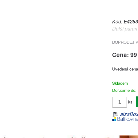
Kód:
E4253
Další param
DOPRODEJ PO
Cena: 99
Uvedená cena 
Skladem
Doručíme do: 
ks