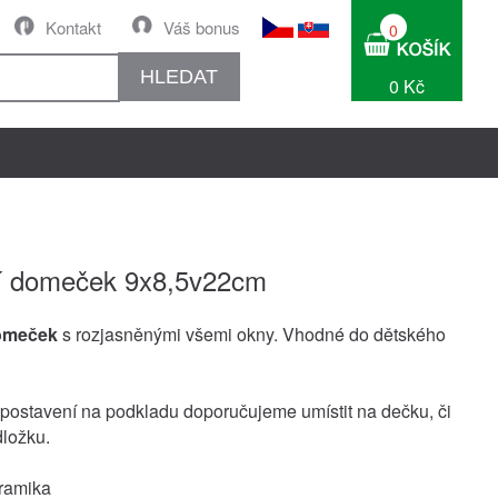
Kontakt
Váš bonus
0
HLEDAT
0 Kč
í domeček 9x8,5v22cm
omeček
s rozjasněnými všemi okny. Vhodné do dětského
í postavení na podkladu doporučujeme umístit na dečku, či
ložku.
eramika