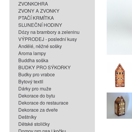
ZVONKOHRA
ZVONY A ZVONKY
PTAČÍ KRMÍTKA
SLUNEČNÍ HODINY
Dózy na brambory a zeleninu
VÝPRODEJ - poslední kusy
Andělé, něžné sošky
Aroma lampy
Buddha soška
BUDKY PRO SÝKORKY
Budky pro vrabce
Bytový textil
Dárky pro muže
Dekorace do bytu
Dekorace do restaurace
Dekorace za dveře
Deštníky
Dětské stoličky
Domov pro psa i kočku