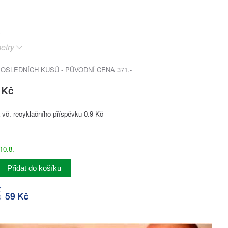
etry
SLEDNÍCH KUSŮ - PŮVODNÍ CENA 371.-
 Kč
vč. recyklačního příspěvku 0.9 Kč
10.8.
Přidat do košíku