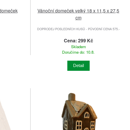
í domeček
Vánoční domeček velký 18 x 11,5 x 27,5
cm
DOPRODEJ POSLEDNÍCH KUSŮ - PŮVODNÍ CENA 575.-
Cena: 299 Kč
Skladem
Doručíme do: 10.8.
Detail