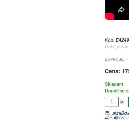
Kód:
E4249
Další param
DOPRODEJ - 
Cena: 17
Skladem
Doručíme do
ks