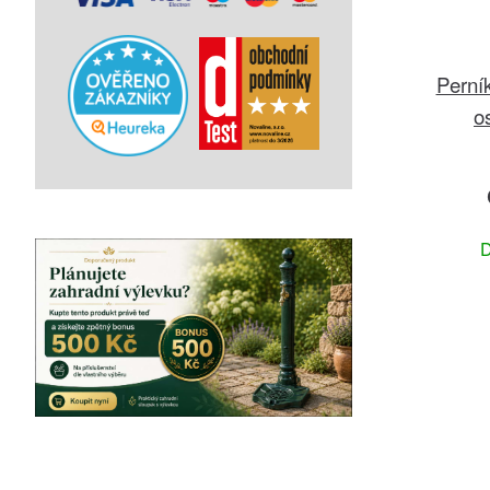
Perní
o
D