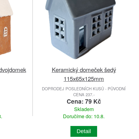
 dvojdomek
Keramický domeček šedý
115x65x125mm
DOPRODEJ POSLEDNÍCH KUSŮ - PŮVODNÍ
CENA 237.-
č
Cena: 79 Kč
Skladem
.
Doručíme do: 10.8.
Detail