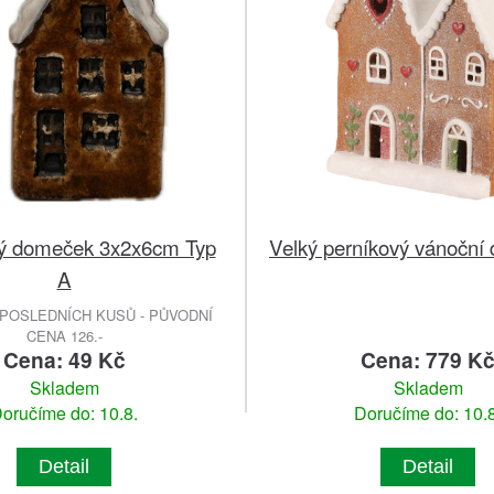
ý domeček 3x2x6cm Typ
Velký perníkový vánoční
A
POSLEDNÍCH KUSŮ - PŮVODNÍ
CENA 126.-
Cena: 49 Kč
Cena: 779 K
Skladem
Skladem
oručíme do: 10.8.
Doručíme do: 10.8
Detail
Detail