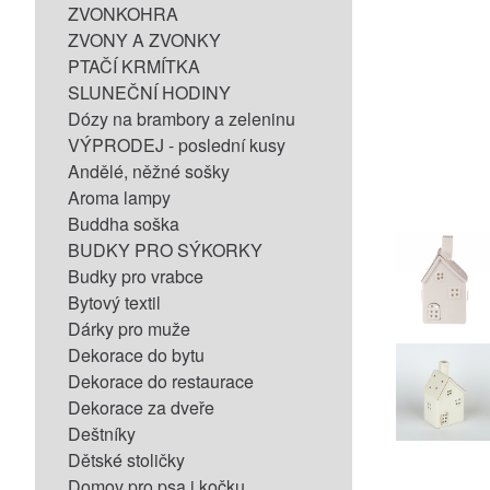
ZVONKOHRA
ZVONY A ZVONKY
PTAČÍ KRMÍTKA
SLUNEČNÍ HODINY
Dózy na brambory a zeleninu
VÝPRODEJ - poslední kusy
Andělé, něžné sošky
Aroma lampy
Buddha soška
BUDKY PRO SÝKORKY
Budky pro vrabce
Bytový textil
Dárky pro muže
Dekorace do bytu
Dekorace do restaurace
Dekorace za dveře
Deštníky
Dětské stoličky
Domov pro psa i kočku