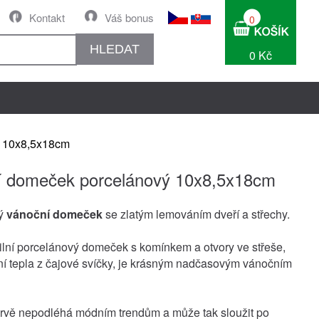
Kontakt
Váš bonus
0
HLEDAT
0 Kč
ý 10x8,5x18cm
í domeček porcelánový 10x8,5x18cm
vý
vánoční domeček
se zlatým lemováním dveří a střechy.
ilní porcelánový domeček s komínkem a otvory ve střeše,
í tepla z čajové svíčky, je krásným nadčasovým vánočním
arvě nepodléhá módním trendům a může tak sloužit po