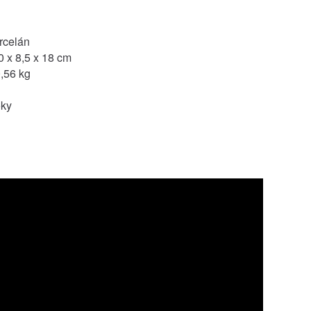
orcelán
 x 8,5 x 18 cm
,56 kg
oky