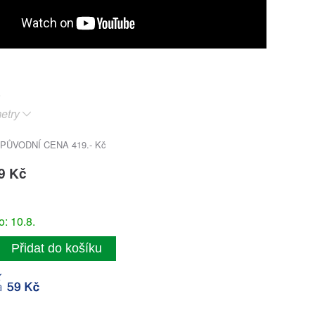
etry
PŮVODNÍ CENA 419.- Kč
9 Kč
: 10.8.
Přidat do košíku