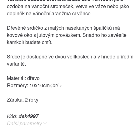
ozdoba na vánoční stromeček, větve ve váze nebo jako
doplněk na vánoční aranžmá či věnce.
Dřevěné srdíčko z malých nasekaných špalíčků má
kovové oko s jutovým provázkem. Snadno ho zavěsíte
kamkoli budete chtít.
Srdce je dostupné ve dvou velikostech a v hnědé přírodní
variantě.
Materiál: dřevo
Rozměry: 10x10cm<br/ >
Záruka: 2 roky
Kód:
dek4997
Další parametry