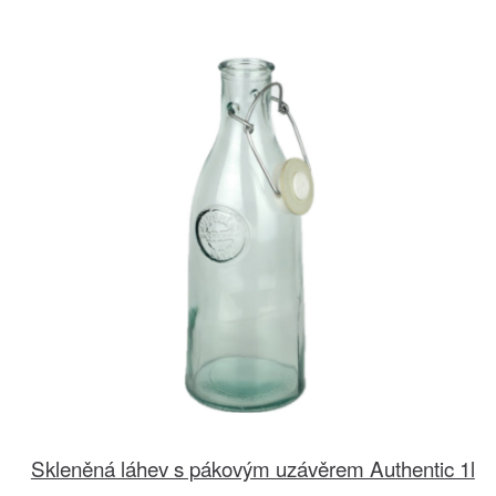
Skleněná láhev s pákovým uzávěrem Authentic 1l