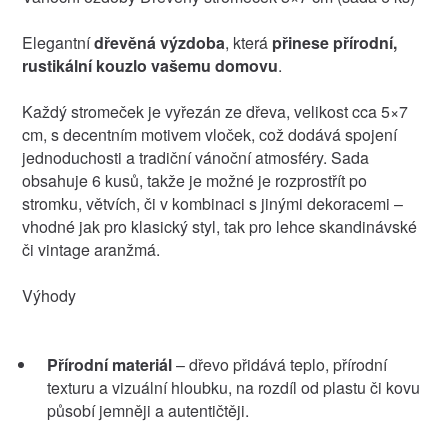
Elegantní
dřevěná výzdoba
, která
přinese přírodní,
rustikální kouzlo vašemu domovu
.
Každý stromeček je vyřezán ze dřeva, velikost cca 5×7
cm, s decentním motivem vloček, což dodává spojení
jednoduchosti a tradiční vánoční atmosféry. Sada
obsahuje 6 kusů, takže je možné je rozprostřít po
stromku, větvích, či v kombinaci s jinými dekoracemi –
vhodné jak pro klasický styl, tak pro lehce skandinávské
či vintage aranžmá.
Výhody
Přírodní materiál
– dřevo přidává teplo, přírodní
texturu a vizuální hloubku, na rozdíl od plastu či kovu
působí jemněji a autentičtěji.