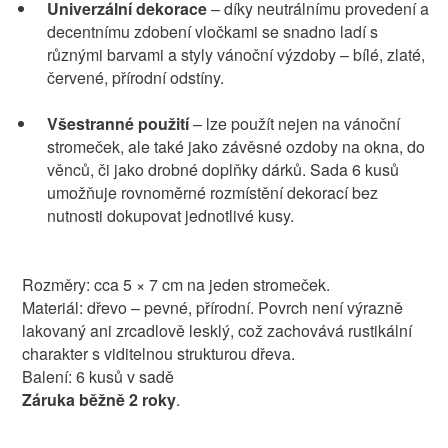
Univerzální dekorace
– díky neutrálnímu provedení a
decentnímu zdobení vločkami se snadno ladí s
různými barvami a styly vánoční výzdoby – bílé, zlaté,
červené, přírodní odstíny.
Všestranné použití
– lze použít nejen na vánoční
stromeček, ale také jako závěsné ozdoby na okna, do
věnců, či jako drobné doplňky dárků. Sada 6 kusů
umožňuje rovnoměrné rozmístění dekorací bez
nutnosti dokupovat jednotlivé kusy.
Rozměry: cca 5 × 7 cm na jeden stromeček.
Materiál: dřevo – pevné, přírodní. Povrch není výrazně
lakovaný ani zrcadlově lesklý, což zachovává rustikální
charakter s viditelnou strukturou dřeva.
Balení: 6 kusů v sadě
Záruka běžně 2 roky
.