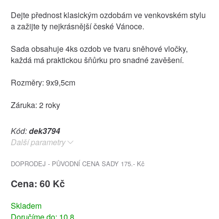
Dejte přednost klasickým ozdobám ve venkovském stylu
a zažijte ty nejkrásnější české Vánoce.
Sada obsahuje 4ks ozdob ve tvaru sněhové vločky,
každá má praktickou šňůrku pro snadné zavěšení.
Rozměry: 9x9,5cm
Záruka: 2 roky
Kód:
dek3794
Další parametry
DOPRODEJ - PŮVODNÍ CENA SADY 175.- Kč
Cena: 60 Kč
Skladem
Doručíme do: 10.8.