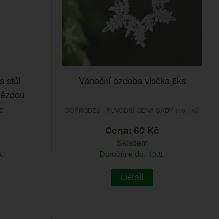
 stůl
Vánoční ozdoba vločka 6ks
vězdou
E
DOPRODEJ - PŮVODNÍ CENA SADY 175.- Kč
č
Cena: 60 Kč
Skladem
.
Doručíme do: 10.8.
Detail