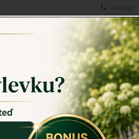
734 322 587
domov
->
Vánoční dekorace
->
Vánoční ozdoba závěsné brus
Vánoční
Vánoční o
Krásně prop
zdobí malé r
Ta pravá oz
Vašem stro