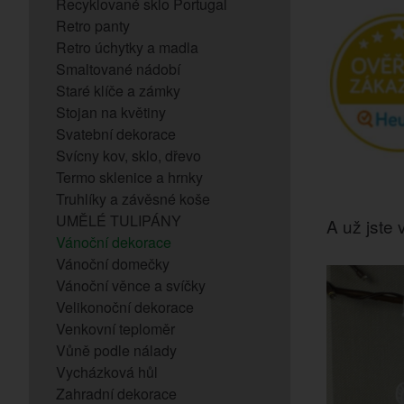
Recyklované sklo Portugal
Retro panty
Retro úchytky a madla
Smaltované nádobí
Staré klíče a zámky
Stojan na květiny
Svatební dekorace
Svícny kov, sklo, dřevo
Termo sklenice a hrnky
Truhlíky a závěsné koše
UMĚLÉ TULIPÁNY
A už jste v
Vánoční dekorace
Vánoční domečky
Vánoční věnce a svíčky
Velikonoční dekorace
Venkovní teploměr
Vůně podle nálady
Vycházková hůl
Zahradní dekorace