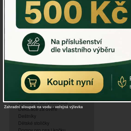
ZVONKOHRA
ZVONY A ZVONKY
PTAČÍ KRMÍTKA
SLUNEČNÍ HODINY
Dózy na brambory a zeleninu
VÝPRODEJ - poslední kusy
Andělé, něžné sošky
Aroma lampy
Buddha soška
BUDKY PRO SÝKORKY
Budky pro vrabce
Bytový textil
Dárky pro muže
Dekorace do bytu
Dekorace do restaurace
Zahradní sloupek na vodu - veřejná výlevka
Dekorace za dveře
Deštníky
Dětské stoličky
Domov pro psa i kočku