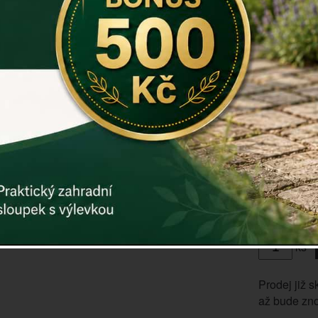
Rozměry: 
Materiál: dř
Záruka: 2 r
Kód:
dek72
Další param
Cena: 89
Vyprodáno
ks
Prodej již s
až bude zno