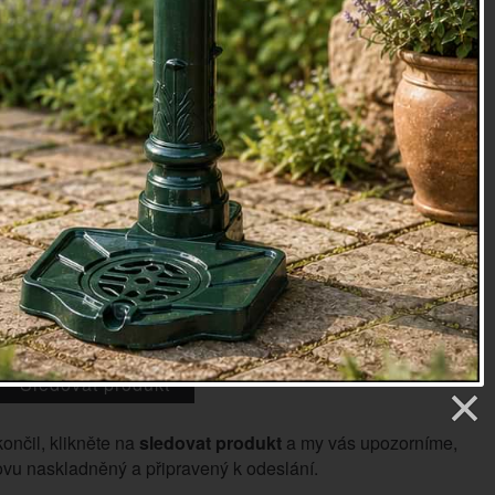
12x10cm
evo
oky
36
etry
 Kč
Sledovat produkt
končil, klikněte na
sledovat produkt
a my vás upozorníme,
vu naskladněný a připravený k odeslání.