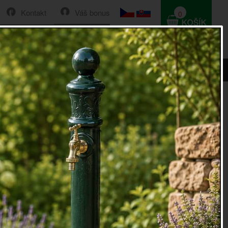
Kontakt
Váš bonus
0
HLEDAT
0 Kč
le 12x10cm
 ozdoba závěsné brusle 12x10cm
zdoba
závěsné brusle 12x10cm.
racované bílé brusličky s motivem hnědých vloček. Šňůrky
olničky.
doba pro venkovské vánoce, která krásně vynikne na
mečku.