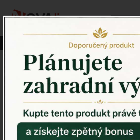
Vyberte si kategorii:
NOVINKY
PÍTKO PRO PTÁKY
Venkovský 
ZAHRADNÍ SOCHY
ZAHRADNÍ UMYVADLA
PTAČÍ BUDKY
Litinové škrabáky na boty
ROHOŽKY A ŠKRABADLA
VENKOVNÍ HODINY
DEKORACE NA HROB
RETRO KONZOLE
Domovní čísla - litina
DEKORACE NA ZEĎ