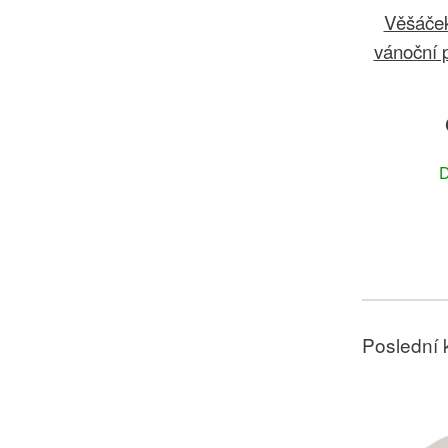
Věšáček
vánoční 
D
Poslední 