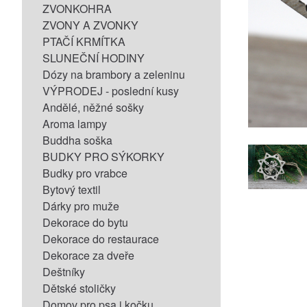
ZVONKOHRA
ZVONY A ZVONKY
PTAČÍ KRMÍTKA
SLUNEČNÍ HODINY
Dózy na brambory a zeleninu
VÝPRODEJ - poslední kusy
Andělé, něžné sošky
Aroma lampy
Buddha soška
BUDKY PRO SÝKORKY
Budky pro vrabce
Bytový textil
Dárky pro muže
Dekorace do bytu
Dekorace do restaurace
Dekorace za dveře
Deštníky
Dětské stoličky
Domov pro psa i kočku