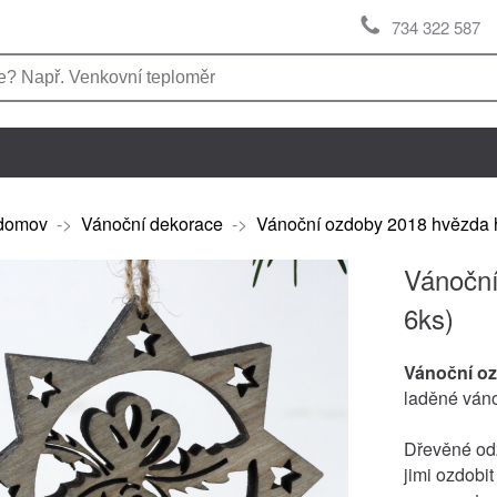
734 322 587
domov
->
Vánoční dekorace
->
Vánoční ozdoby 2018 hvězda 
Vánoční
6ks)
Vánoční o
laděné ván
Dřevěné odz
jimi ozdobi