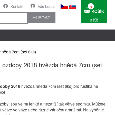
Kontakt
Váš bonus
0
HLEDAT
0 Kč
hnědá 7cm (set 6ks)
 ozdoby 2018 hvězda hnědá 7cm (set
zdoby 2018
hvězda hnědá 7cm (set 6ks) pro rustikálně
oce.
oby jsou velmi lehké a nezatíží tak větve stromku. Můžete
t i větve ve váze nebo různé vánoční aranžmá. Na výběr je