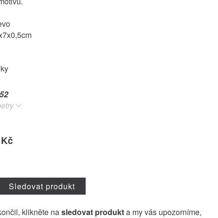
motivů.
evo
x7x0,5cm
oky
52
etry
 Kč
Sledovat produkt
končil, klikněte na
sledovat produkt
a my vás upozorníme,