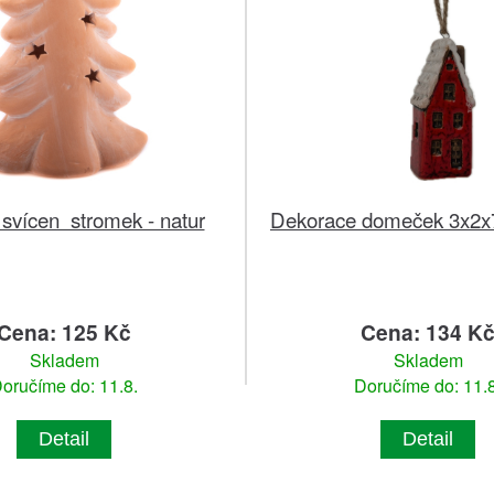
svícen stromek - natur
Dekorace domeček 3x2x
Cena: 125 Kč
Cena: 134 K
Skladem
Skladem
oručíme do: 11.8.
Doručíme do: 11.8
Detail
Detail