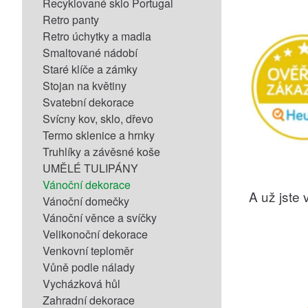
Recyklované sklo Portugal
Retro panty
Retro úchytky a madla
Smaltované nádobí
Staré klíče a zámky
Stojan na květiny
Svatební dekorace
Svícny kov, sklo, dřevo
Termo sklenice a hrnky
Truhlíky a závěsné koše
UMĚLÉ TULIPÁNY
Vánoční dekorace
A už jste v
Vánoční domečky
Vánoční věnce a svíčky
Velikonoční dekorace
Venkovní teploměr
Vůně podle nálady
Vycházková hůl
Zahradní dekorace