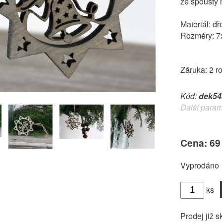
ze spousty 
Materiál: dř
Rozměry: 7
Záruka: 2 r
Kód:
dek54
Další param
Cena: 69
Vyprodáno
ks
Prodej již s