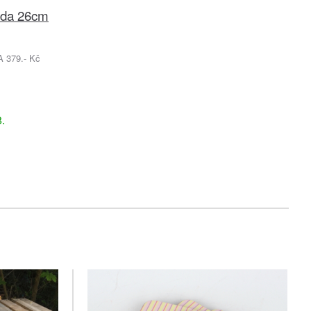
zda 26cm
379.- Kč
č
.