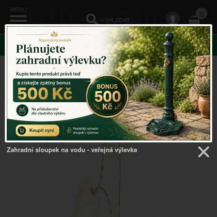
0
KATEGORIE
Venkovský domov
->
Vánoční dekorace
->
Vánoční
světelná girlanda srdce
Zahradní sloupek na vodu - veřejná výlevka