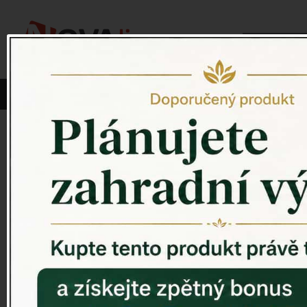
Vyberte si kategorii:
NOVINKY
PÍTKO PRO PTÁKY
Venkovský 
ZAHRADNÍ SOCHY
ZAHRADNÍ UMYVADLA
PTAČÍ BUDKY
Litinové škrabáky na boty
ROHOŽKY A ŠKRABADLA
VENKOVNÍ HODINY
DEKORACE NA HROB
RETRO KONZOLE
Domovní čísla - litina
DEKORACE NA ZEĎ