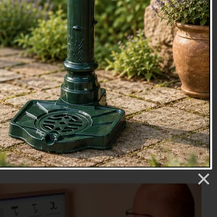
etry
2 Kč
ŮŽETE MÍT JIŽ ZÍTRA
: 7.8.
Přidat do košíku