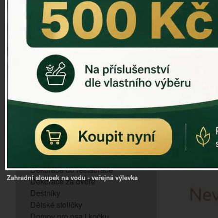
ZVONKOHRA
ZVONY A ZVONKY
PTAČÍ KRMÍTKA
SLUNEČNÍ HODINY
Dózy na brambory a zeleninu
VÝPRODEJ - poslední kusy
Andělé, něžné sošky
Aroma lampy
Buddha soška
BUDKY PRO SÝKORKY
Budky pro vrabce
Bytový textil
Dárky pro muže
Dekorace do bytu
Dekorace do restaurace
Zahradní sloupek na vodu - veřejná výlevka
Dekorace za dveře
Deštníky
Dětské stoličky
Domov pro psa i kočku