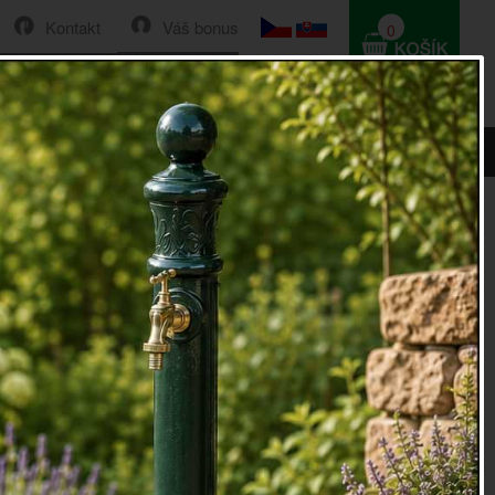
Kontakt
Váš bonus
0
HLEDAT
0 Kč
řed dveře kočka
í rohožka před dveře kočka
rohožka
z kokosového vlákna ve tvaru kočky
 (ŠxHxV): 74,5 x 43 x 1,7
okosové vlákno, PVC
oky