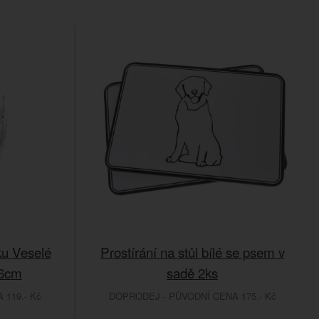
ku Veselé
Prostírání na stůl bílé se psem v
x6cm
sadě 2ks
119.- Kč
DOPRODEJ - PŮVODNÍ CENA 175.- Kč