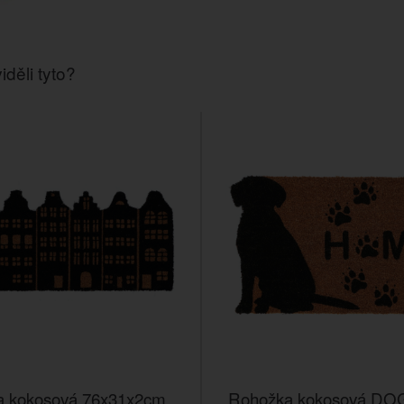
iděli tyto?
a kokosová 76x31x2cm
Rohožka kokosová D