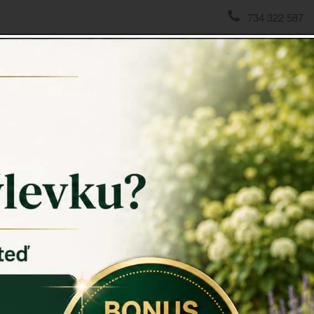
734 322 587
domov
->
ROHOŽKY A ŠKRABADLA
->
Venkovní rohožka p
Venkovn
Venkovní 
Rozměr v cm
Materiál: k
Záruka: 2 r