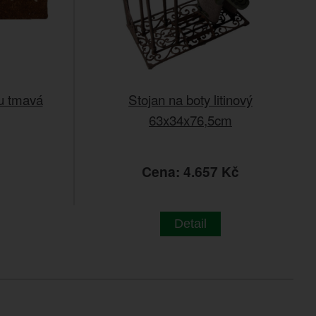
tu tmavá
Stojan na boty litinový
63x34x76,5cm
č
Cena: 4.657 Kč
Detail