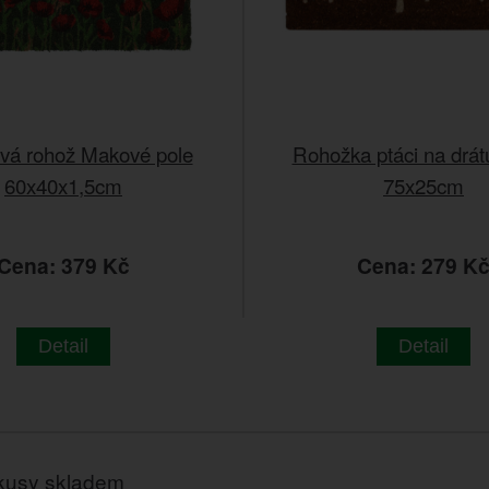
vá rohož Makové pole
Rohožka ptáci na drá
60x40x1,5cm
75x25cm
Cena: 379 Kč
Cena: 279 K
Detail
Detail
kusy skladem