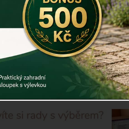
Kód:
E0946
Další param
Cena: 52
Skladem
M
Doručíme do
ks