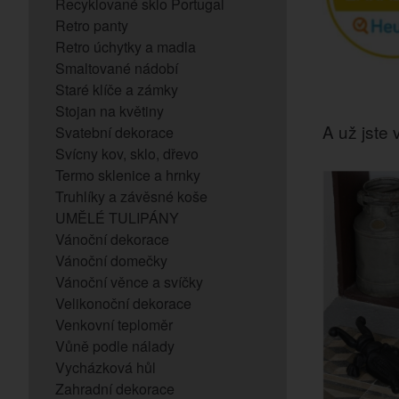
Recyklované sklo Portugal
Retro panty
Retro úchytky a madla
Smaltované nádobí
Staré klíče a zámky
Stojan na květiny
A už jste v
Svatební dekorace
Svícny kov, sklo, dřevo
Termo sklenice a hrnky
Truhlíky a závěsné koše
UMĚLÉ TULIPÁNY
Vánoční dekorace
Vánoční domečky
Vánoční věnce a svíčky
Velikonoční dekorace
Venkovní teploměr
Vůně podle nálady
Vycházková hůl
Zahradní dekorace