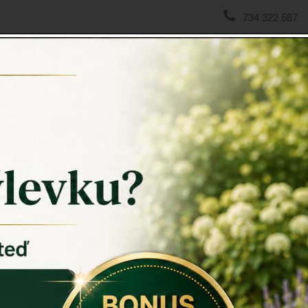
734 322 587
domov
->
ROHOŽKY A ŠKRABADLA
->
Rohožka WELCOME 
Rohožk
Rohožka 
vláken. Pev
Rozměr v cm
Materiál: k
Záruka: 2 r