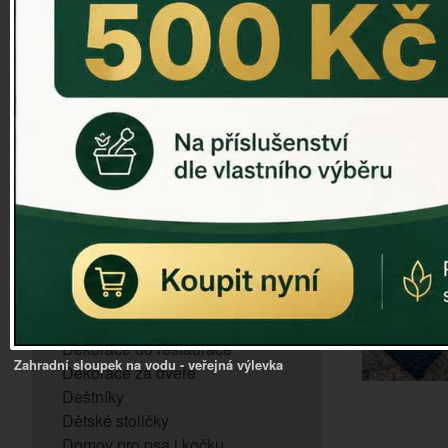
ZVONKOHRA
ZVONY A ZVONKY
PTAČÍ KRMÍTKA
SLUNEČNÍ HODINY
Dózy na brambory a zeleninu
VÝPRODEJ - poslední kusy
Andělé, něžné sošky
Aroma lampy
Buddha soška
BUDKY PRO SÝKORKY
Budky pro vrabce
Bytový textil
Dárky pro muže
Dekorace do bytu
Dekorace do restaurace
Zahradní sloupek na vodu - veřejná výlevka
Dekorace za dveře
Deštníky
Dětské stoličky
Domov pro psa i kočku