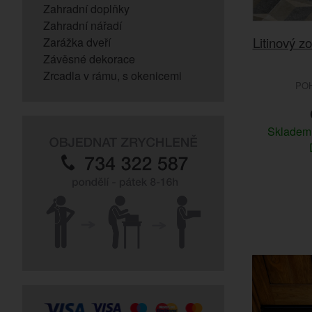
Zahradní doplňky
Zahradní nářadí
Litinový z
Zarážka dveří
Závěsné dekorace
Zrcadla v rámu, s okenicemi
PO
Sklade