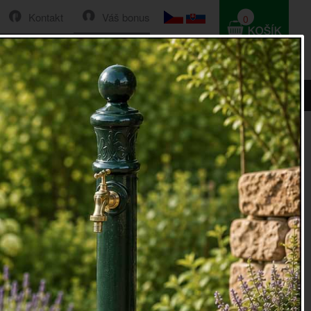
Kontakt
Váš bonus
0
HLEDAT
0 Kč
75,5x25,5x2cm modrá
a WELCOME 75,5x25,5x2cm modrá
WELCOME
(Vítejte) v obdélníkovém tvaru z kokosových
ná vysoká rohožka pro účinné čistění podrážek bot.
 (ŠxHxV): 75,5 x 25,5 x 2
okosové vlákno, PVC
oky