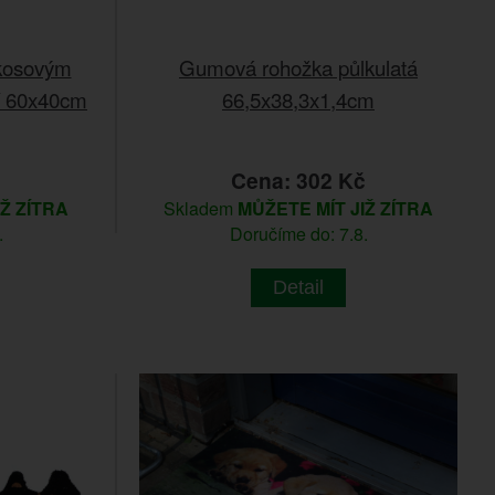
kosovým
Gumová rohožka půlkulatá
í 60x40cm
66,5x38,3x1,4cm
č
Cena: 302 Kč
IŽ ZÍTRA
Skladem
MŮŽETE MÍT JIŽ ZÍTRA
.
Doručíme do: 7.8.
Detail