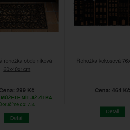
 rohožka obdelníková
Rohožka kokosová 76
60x40x1cm
Cena: 299 Kč
Cena: 464 K
m
MŮŽETE MÍT JIŽ ZÍTRA
Doručíme do: 7.8.
Detail
Detail