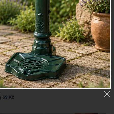
-B
etry
5 Kč
Prověřit e-mailem
Dostupné, objednej telefonicky