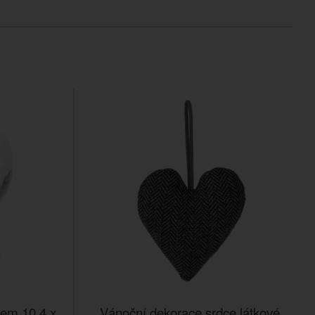
kem 10,4 x
Vánoční dekorace srdce látkové