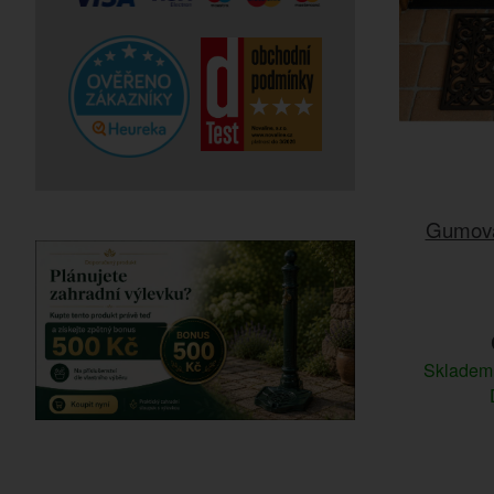
Gumová
Sklade