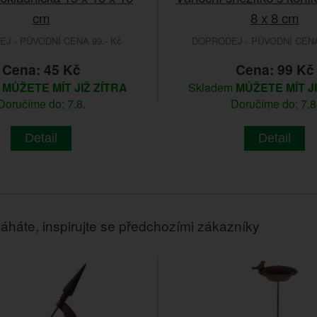
cm
8 x 8 cm
J - PŮVODNÍ CENA 99.- Kč
DOPRODEJ - PŮVODNÍ CENA 
Cena: 45 Kč
Cena: 99 Kč
m
MŮŽETE MÍT JIŽ ZÍTRA
Skladem
MŮŽETE MÍT J
Doručíme do: 7.8.
Doručíme do: 7.8
Detail
Detail
áháte, inspirujte se předchozími zákazníky