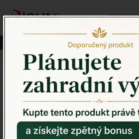
Vyberte si kategorii:
NOVINKY
PÍTKO PRO PTÁKY
Venkovský 
ZAHRADNÍ SOCHY
ZAHRADNÍ UMYVADLA
PTAČÍ BUDKY
Litinové škrabáky na boty
ROHOŽKY A ŠKRABADLA
VENKOVNÍ HODINY
DEKORACE NA HROB
RETRO KONZOLE
Domovní čísla - litina
DEKORACE NA ZEĎ