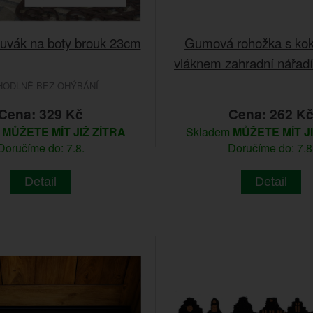
ouvák na boty brouk 23cm
Gumová rohožka s ko
vláknem zahradní nářad
HODLNĚ BEZ OHÝBÁNÍ
Cena: 329 Kč
Cena: 262 K
m
MŮŽETE MÍT JIŽ ZÍTRA
Skladem
MŮŽETE MÍT J
Doručíme do: 7.8.
Doručíme do: 7.8
Detail
Detail