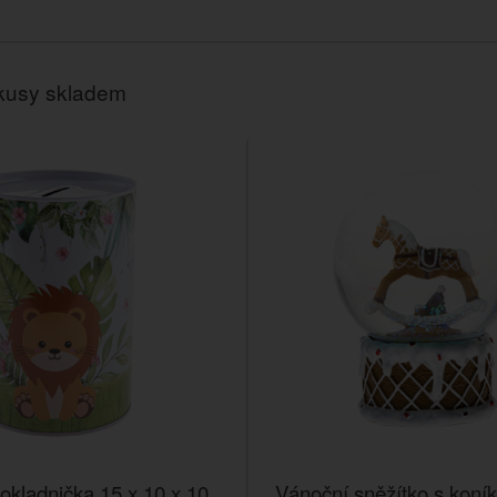
kusy skladem
okladnička 15 x 10 x 10
Vánoční sněžítko s koní