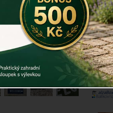
Kód:
E1337
Další param
Cena: 27
ks