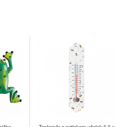
bička
Teploměr s potiskem včelek 6,6 x