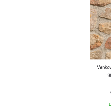
Venkov
g
D