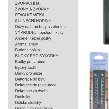
ZVONKOHRA
ZVONY A ZVONKY
PTAČÍ KRMÍTKA
SLUNEČNÍ HODINY
Dózy na brambory a zeleninu
VÝPRODEJ - poslední kusy
Andělé, něžné sošky
Aroma lampy
Buddha soška
BUDKY PRO SÝKORKY
Budky pro vrabce
Bytový textil
Dárky pro muže
Dekorace do bytu
Dekorace do restaurace
Dekorace za dveře
Deštníky
Dětské stoličky
Domov pro psa i kočku