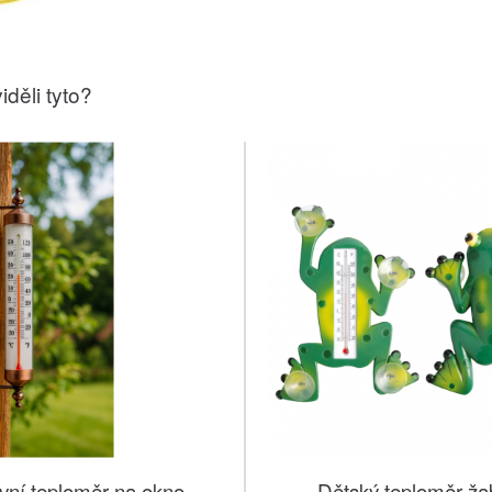
iděli tyto?
vní teploměr na okno
Dětský teploměr ža