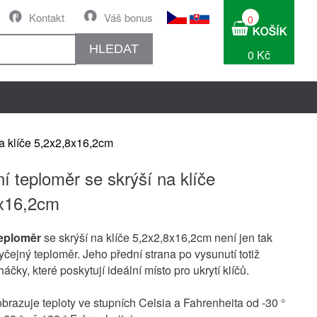
Kontakt
Váš bonus
0
HLEDAT
0 Kč
a klíče 5,2x2,8x16,2cm
í teploměr se skrýší na klíče
x16,2cm
eploměr
se skrýší na klíče 5,2x2,8x16,2cm není jen tak
yčejný teploměr. Jeho přední strana po vysunutí totiž
áčky, které poskytují ideální místo pro ukrytí klíčů.
brazuje teploty ve stupních Celsia a Fahrenheita od -30 °