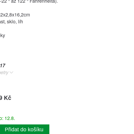
(-22 ° až 122 ° Fahrenheita).
,2x2,8x16,2cm
st, sklo, líh
oky
17
etry
9 Kč
: 12.8.
Přidat do košíku