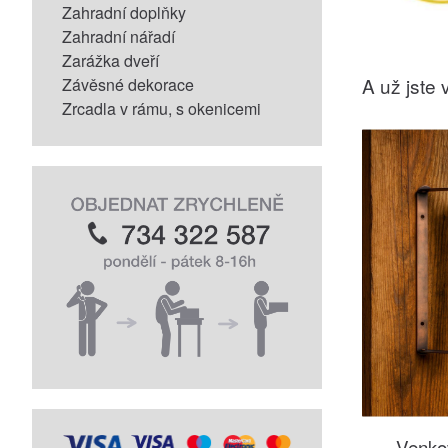
Zahradní doplňky
Zahradní nářadí
Zarážka dveří
A už jste v
Závěsné dekorace
Zrcadla v rámu, s okenicemi
Venko