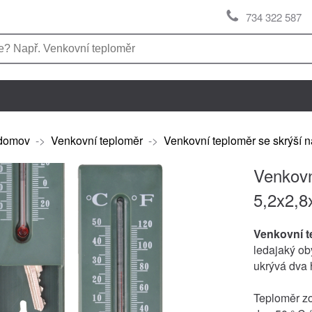
734 322 587
domov
->
Venkovní teploměr
->
Venkovní teploměr se skrýší n
Venkovn
5,2x2,8
Venkovní t
ledajaký ob
ukrývá dva h
Teploměr zo