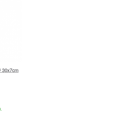
ý 30x7cm
č
.