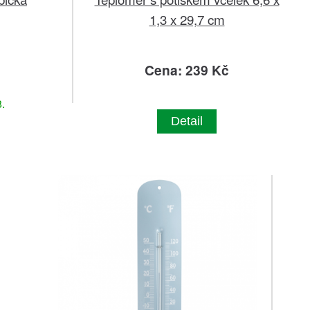
1,3 x 29,7 cm
č
Cena: 239 Kč
.
Detail