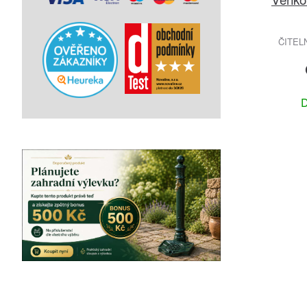
ČITEL
D