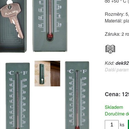
do +50 ° C 
Rozměry: 5
Materiál: pla
Záruka: 2 r
Kód:
dek92
Další param
Cena: 12
Skladem
Doručíme do
ks