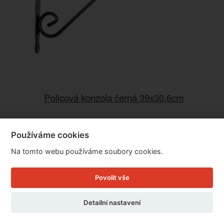
Policová konzola černá 39x30,6cm
Používáme cookies
Cena: 199 Kč
Skladem
Na tomto webu používáme soubory cookies.
Doručíme do: 10.8.
Povolit vše
Detail
Detailní nastavení