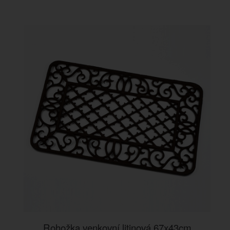
Rohožka venkovní litinová 67x43cm