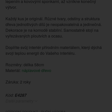
lepením a kovovými sponkami, až vznikne konečný
výtvor.
Každý kus je originál. Různé tvary, odstíny a struktura
dřeva jednotlivých dílů je neopakovatelná a jedinečná.
Dekorace je na komodě stabilní. Samostatně stojí na
vyřezávaných ploutvích a ocasu.
Doplňte svůj interiér přírodním materiálem, který dýchá
svoji teplou energii do Vašeho interiéru.
Rozměry: délka 58cm
Materiál:
náplavové dřevo
Záruka: 2 roky
Kód:
E4287
Další parametry
PŘÍRODNÍ PRODUKT - RUČNÍ VÝROBA