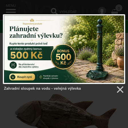
0
KATEGORIE
Venkovský domov
->
Námořní dekorace
->
Vintage
dřevěná dekorace 58cm
Zahradní sloupek na vodu - veřejná výlevka