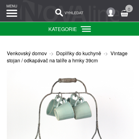
0
KATEGORIE
Venkovský domov
->
Doplňky do kuchyně
->
Vintage
stojan / odkapávač na talíře a hrnky 39cm