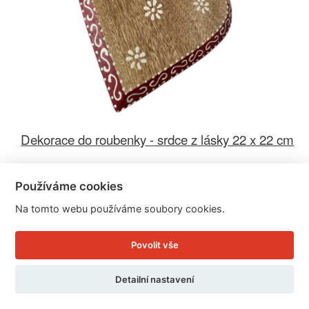
Dekorace do roubenky - srdce z lásky 22 x 22 cm
Používáme cookies
Cena: 149 Kč
Na tomto webu používáme soubory cookies.
Skladem
Doručíme do: 12.8.
Povolit vše
Detail
Detailní nastavení