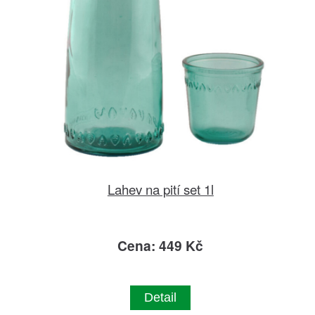
Lahev na pití set 1l
Cena: 449 Kč
Detail