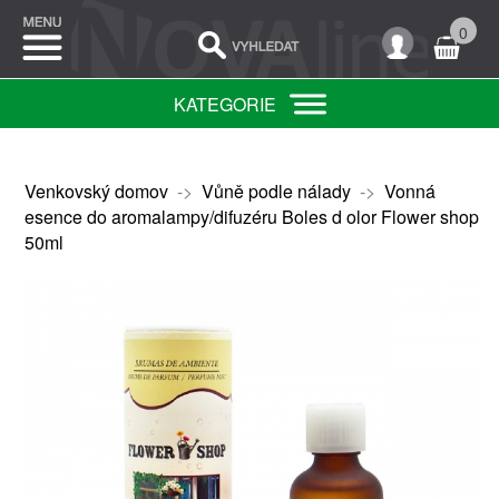
0
KATEGORIE
Venkovský domov
->
Vůně podle nálady
->
Vonná
esence do aromalampy/difuzéru Boles d olor Flower shop
50ml