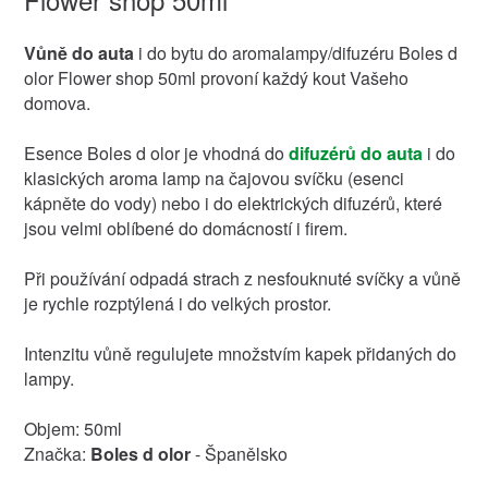
Vůně do auta
i do bytu do aromalampy/difuzéru Boles d
olor Flower shop 50ml provoní každý kout Vašeho
domova.
Esence Boles d olor je vhodná do
difuzérů do auta
i do
klasických aroma lamp na čajovou svíčku (esenci
kápněte do vody) nebo i do elektrických difuzérů, které
jsou velmi oblíbené do domácností i firem.
Při používání odpadá strach z nesfouknuté svíčky a vůně
je rychle rozptýlená i do velkých prostor.
Intenzitu vůně regulujete množstvím kapek přidaných do
lampy.
Objem: 50ml
Značka:
Boles d olor
- Španělsko