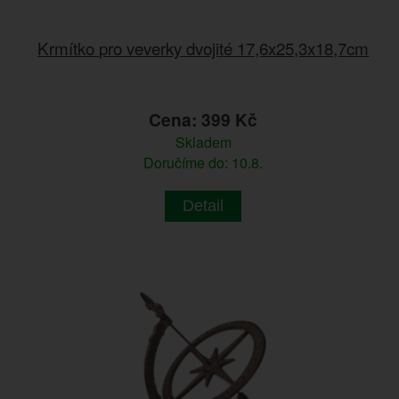
Krmítko pro veverky dvojité 17,6x25,3x18,7cm
Cena: 399 Kč
Skladem
Doručíme do: 10.8.
Detail