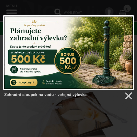
0
KATEGORIE
Venkovský domov
->
Vůně podle nálady
->
Vůně do
skříně vonný sáček vanilka Boles d`olor30g
Zahradní sloupek na vodu - veřejná výlevka