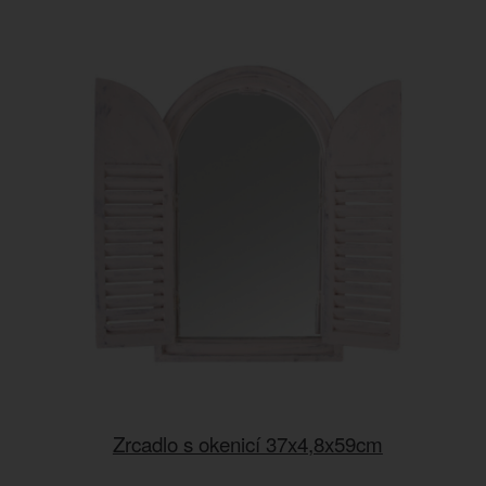
Zrcadlo s okenicí 37x4,8x59cm