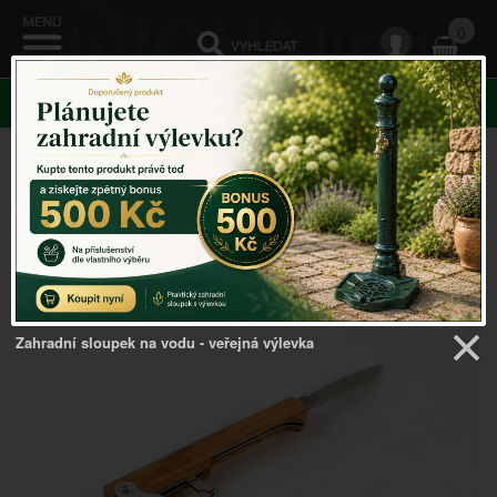
0
KATEGORIE
Venkovský domov
->
Doplňky do kuchyně
->
Vývrtka na
víno 11x1x2,5cm
Zahradní sloupek na vodu - veřejná výlevka