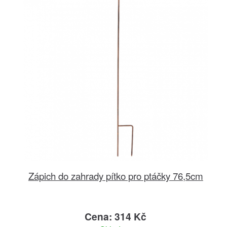
Zápich do zahrady pítko pro ptáčky 76,5cm
Cena: 314 Kč