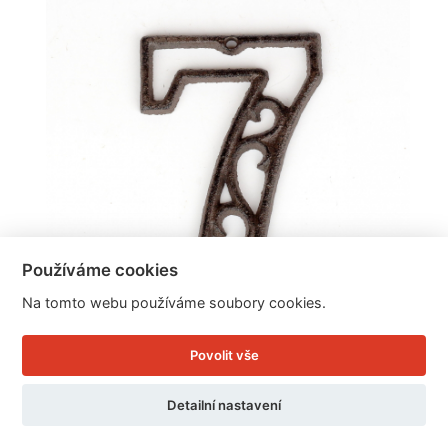
Používáme cookies
Na tomto webu používáme soubory cookies.
Povolit vše
Domovní číslo 7 litina 8,8x12cm
Detailní nastavení
Cena: 59 Kč