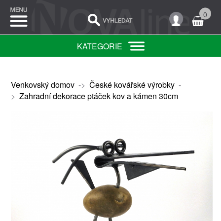
0
KATEGORIE
Venkovský domov
->
České kovářské výrobky
-
>
Zahradní dekorace ptáček kov a kámen 30cm