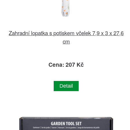
Zahradní lopatka s potiskem včelek 7,9 x 3 x 27,6
cm
Cena: 207 Kč
Detail