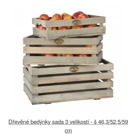
Dřevěné bedýnky sada 3 velikostí - š 46,3/52,5/59
cm