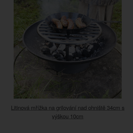
Litinová mřížka na grilování nad ohniště 34cm s
výškou 10cm