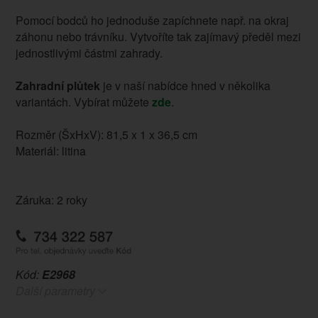
Pomocí bodců ho jednoduše zapíchnete např. na okraj
záhonu nebo trávníku. Vytvoříte tak zajímavý předěl mezi
jednostlivými částmi zahrady.
Zahradní
plůtek
je v naší nabídce hned v několika
variantách. Vybírat můžete
zde
.
Rozměr (ŠxHxV): 81,5 x 1 x 36,5 cm
Materiál: litina
Záruka: 2 roky
Kód:
E2968
Další parametry