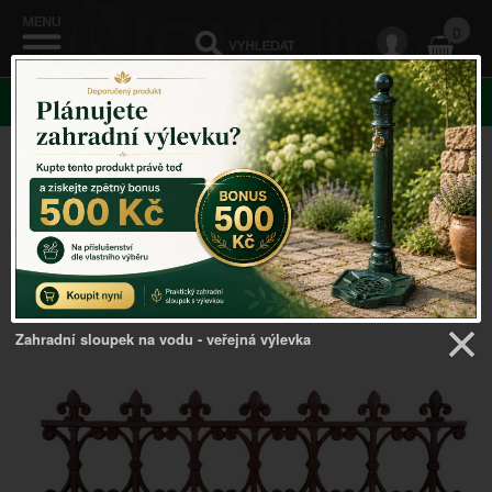
0
KATEGORIE
Venkovský domov
->
Zahradní dekorace
->
Zahradní
plůtek 81,5x1x36,5cm
Zahradní sloupek na vodu - veřejná výlevka