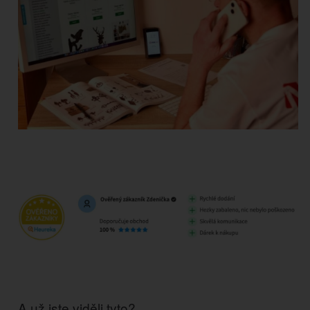
A už jste viděli tyto?