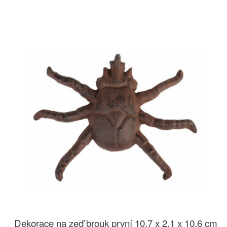
Dekorace na zeď brouk první 10,7 x 2,1 x 10,6 cm