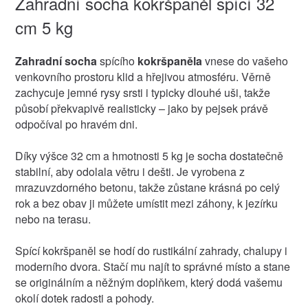
Zahradní socha kokršpaněl spící 32
cm 5 kg
Zahradní socha
spícího
kokršpaněla
vnese do vašeho
venkovního prostoru klid a hřejivou atmosféru. Věrně
zachycuje jemné rysy srsti i typicky dlouhé uši, takže
působí překvapivě realisticky – jako by pejsek právě
odpočíval po hravém dni.
Díky výšce 32 cm a hmotnosti 5 kg je socha dostatečně
stabilní, aby odolala větru i dešti. Je vyrobena z
mrazuvzdorného betonu, takže zůstane krásná po celý
rok a bez obav ji můžete umístit mezi záhony, k jezírku
nebo na terasu.
Spící kokršpaněl se hodí do rustikální zahrady, chalupy i
moderního dvora. Stačí mu najít to správné místo a stane
se originálním a něžným doplňkem, který dodá vašemu
okolí dotek radosti a pohody.