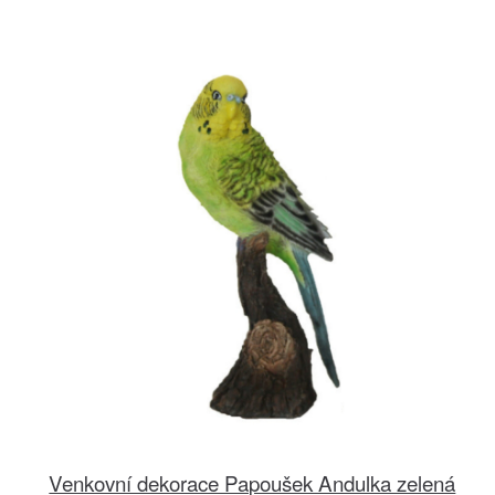
Venkovní dekorace Papoušek Andulka zelená