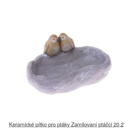
Keramické pítko pro ptáky Zamilovaní ptáčci 20,2