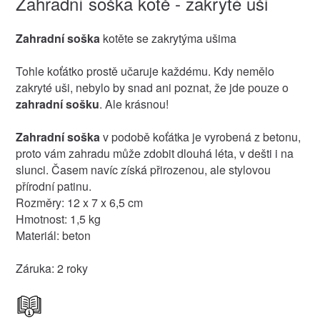
Zahradní soška kotě - zakryté uši
Zahradní soška
kotěte se zakrytýma ušima
Tohle koťátko prostě učaruje každému. Kdy nemělo
zakryté uši, nebylo by snad ani poznat, že jde pouze o
zahradní sošku
. Ale krásnou!
Zahradní soška
v podobě koťátka je vyrobená z betonu,
proto vám zahradu může zdobit dlouhá léta, v dešti i na
slunci. Časem navíc získá přirozenou, ale stylovou
přírodní patinu.
Rozměry: 12 x 7 x 6,5 cm
Hmotnost: 1,5 kg
Materiál: beton
Záruka: 2 roky