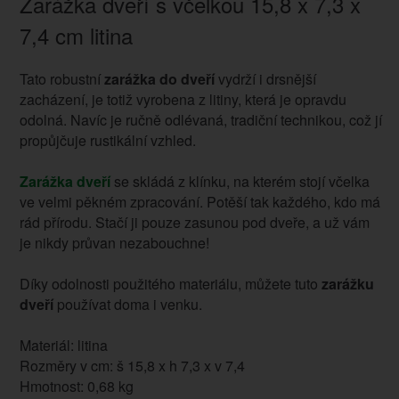
Zarážka dveří s včelkou 15,8 x 7,3 x
7,4 cm litina
Tato robustní
zarážka do dveří
vydrží i drsnější
zacházení, je totiž vyrobena z litiny, která je opravdu
odolná. Navíc je ručně odlévaná, tradiční technikou, což jí
propůjčuje rustikální vzhled.
Zarážka dveří
se skládá z klínku, na kterém stojí včelka
ve velmi pěkném zpracování. Potěší tak každého, kdo má
rád přírodu. Stačí ji pouze zasunou pod dveře, a už vám
je nikdy průvan nezabouchne!
Díky odolnosti použitého materiálu, můžete tuto
zarážku
dveří
používat doma i venku.
Materiál: litina
Rozměry v cm: š 15,8 x h 7,3 x v 7,4
Hmotnost: 0,68 kg