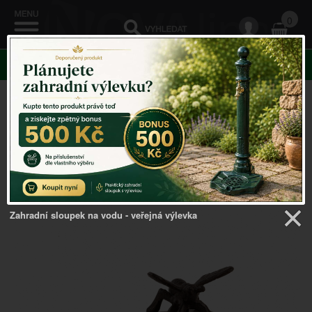
0
KATEGORIE
Venkovský domov
->
Zarážka dveří
->
Zarážka dveří s
včelkou 15,8 x 7,3 x 7,4 cm litina
Zahradní sloupek na vodu - veřejná výlevka