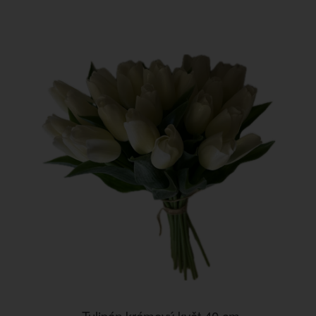
Tulipán krémový květ 40 cm