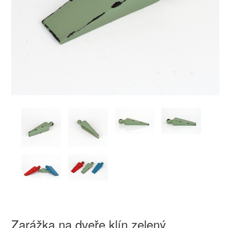
Zarážka na dveře klín zelený