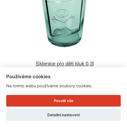
Sklenice pro děti kluk 0,3l
Používáme cookies
Cena: 109 Kč
Na tomto webu používáme soubory cookies.
Skladem
Doručíme do: 11.8.
Povolit vše
Detail
Detailní nastavení