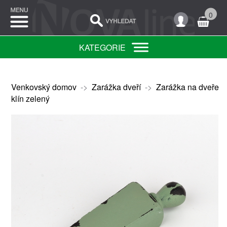
0
KATEGORIE
Venkovský domov
->
Zarážka dveří
->
Zarážka na dveře
klín zelený