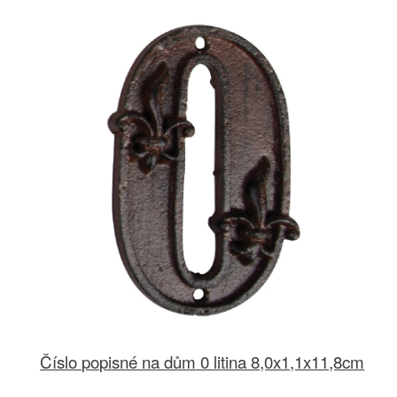
Číslo popisné na dům 0 litina 8,0x1,1x11,8cm