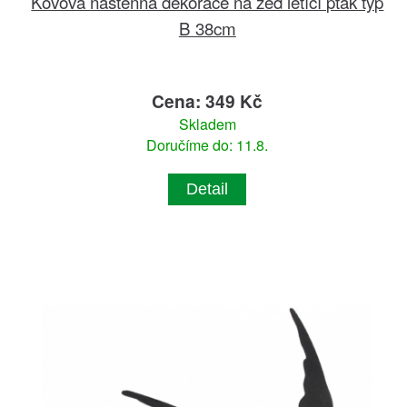
Kovová nástěnná dekorace na zeď letící pták typ
B 38cm
Cena: 349 Kč
Skladem
Doručíme do: 11.8.
Detail