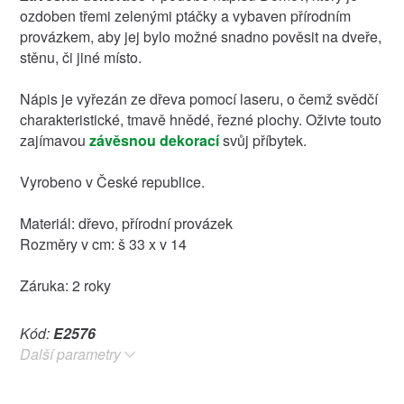
ozdoben třemi zelenými ptáčky a vybaven přírodním
provázkem, aby jej bylo možné snadno pověsit na dveře,
stěnu, či jiné místo.
Nápis je vyřezán ze dřeva pomocí laseru, o čemž svědčí
charakteristické, tmavě hnědé, řezné plochy. Oživte touto
zajímavou
závěsnou dekorací
svůj příbytek.
Vyrobeno v České republice.
Materiál: dřevo, přírodní provázek
Rozměry v cm: š 33 x v 14
Záruka: 2 roky
Kód:
E2576
Další parametry