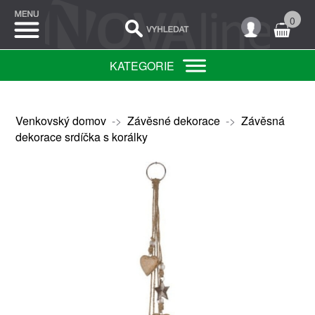
0
KATEGORIE
Venkovský domov
->
Závěsné dekorace
->
Závěsná
dekorace srdíčka s korálky