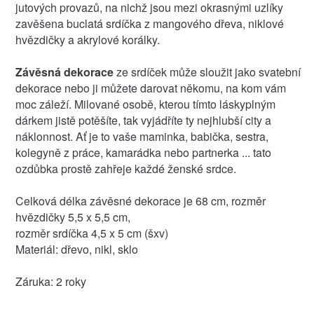
jutových provazů, na nichž jsou mezi okrasnými uzlíky
zavěšena buclatá srdíčka z mangového dřeva, niklové
hvězdičky a akrylové korálky.
Závěsná dekorace
ze srdíček může sloužit jako svatební
dekorace nebo ji můžete darovat někomu, na kom vám
moc záleží. Milované osobě, kterou tímto láskyplným
dárkem jistě potěšíte, tak vyjádříte ty nejhlubší city a
náklonnost. Ať je to vaše maminka, babička, sestra,
kolegyně z práce, kamarádka nebo partnerka ... tato
ozdůbka prostě zahřeje každé ženské srdce.
Celková délka závěsné dekorace je 68 cm, rozměr
hvězdičky 5,5 x 5,5 cm,
rozměr srdíčka 4,5 x 5 cm (šxv)
Materiál: dřevo, nikl, sklo
Záruka: 2 roky