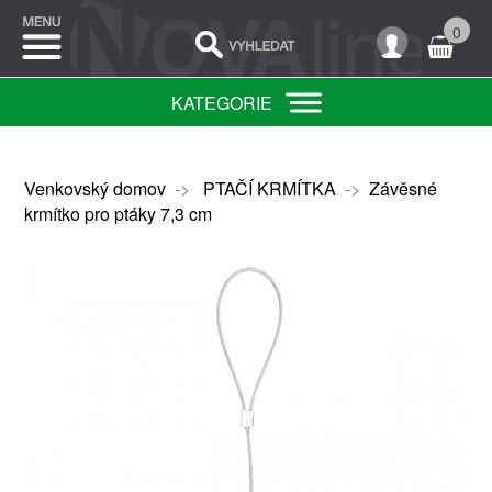
0
KATEGORIE
Venkovský domov
->
PTAČÍ KRMÍTKA
->
Závěsné
krmítko pro ptáky 7,3 cm