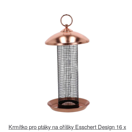
Krmítko pro ptáky na oříšky Esschert Design 16 x