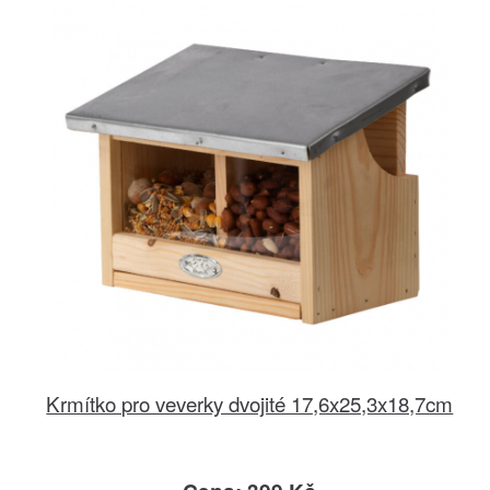
Krmítko pro veverky dvojité 17,6x25,3x18,7cm