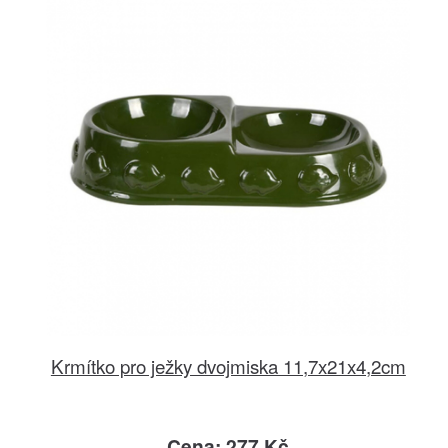
Krmítko pro ježky dvojmiska 11,7x21x4,2cm
Cena: 277 Kč