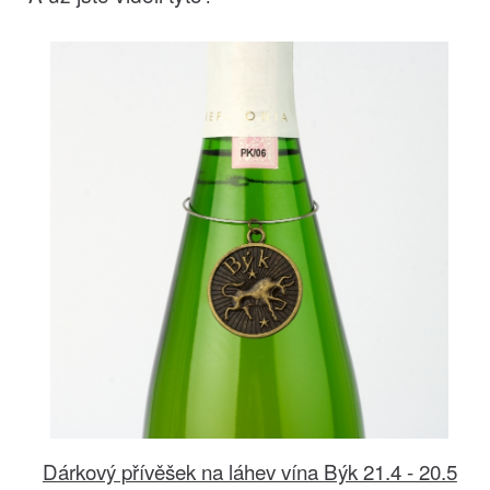
Dárkový přívěšek na láhev vína Býk 21.4 - 20.5