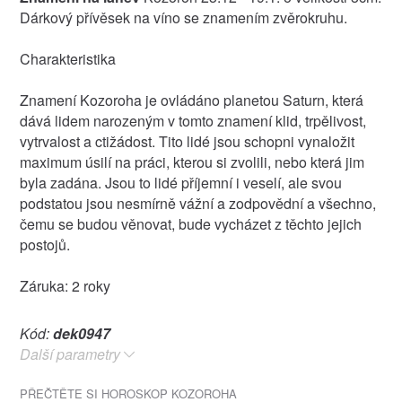
Dárkový přívěsek na víno se znamením zvěrokruhu.
Charakteristika
Znamení Kozoroha je ovládáno planetou Saturn, která
dává lidem narozeným v tomto znamení klid, trpělivost,
vytrvalost a ctižádost. Tito lidé jsou schopni vynaložit
maximum úsilí na práci, kterou si zvolili, nebo která jim
byla zadána. Jsou to lidé příjemní i veselí, ale svou
podstatou jsou nesmírně vážní a zodpovědní a všechno,
čemu se budou věnovat, bude vycházet z těchto jejich
postojů.
Záruka: 2 roky
Kód:
dek0947
Další parametry
PŘEČTĚTE SI HOROSKOP KOZOROHA