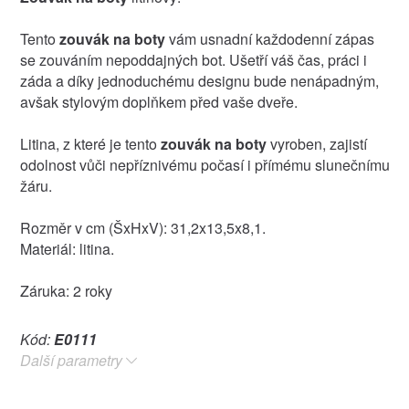
Tento
zouvák na boty
vám usnadní každodenní zápas
se zouváním nepoddajných bot. Ušetří váš čas, práci i
záda a díky jednoduchému designu bude nenápadným,
avšak stylovým doplňkem před vaše dveře.
Litina, z které je tento
zouvák na boty
vyroben, zajistí
odolnost vůči nepříznivému počasí i přímému slunečnímu
žáru.
Rozměr v cm (ŠxHxV): 31,2x13,5x8,1.
Materiál: litina.
Záruka: 2 roky
Kód:
E0111
Další parametry