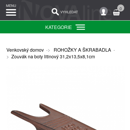
0
KATEGORIE
Venkovský domov
->
ROHOŽKY A ŠKRABADLA
-
>
Zouvák na boty litinový 31,2x13,5x8,1cm