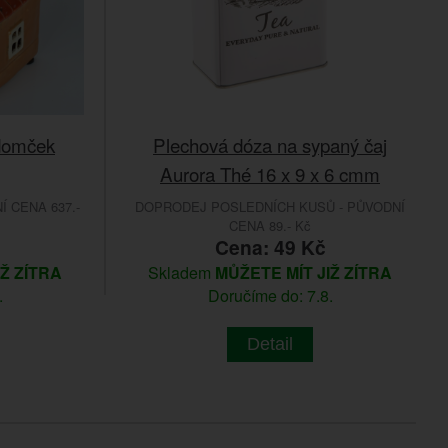
domček
Plechová dóza na sypaný čaj
Aurora Thé 16 x 9 x 6 cmm
 CENA 637.-
DOPRODEJ POSLEDNÍCH KUSŮ - PŮVODNÍ
CENA 89.- Kč
č
Cena: 49 Kč
IŽ ZÍTRA
Skladem
MŮŽETE MÍT JIŽ ZÍTRA
.
Doručíme do: 7.8.
Detail