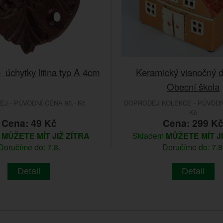
úchytky litina typ A 4cm
Keramický vianočný 
Obecní škola
J - PŮVODNÍ CENA 95.- Kč
DOPRODEJ KOLEKCE - PŮVODNÍ
Kč
Cena: 49 Kč
Cena: 299 K
m
MŮŽETE MÍT JIŽ ZÍTRA
Skladem
MŮŽETE MÍT J
Doručíme do: 7.8.
Doručíme do: 7.8
Detail
Detail