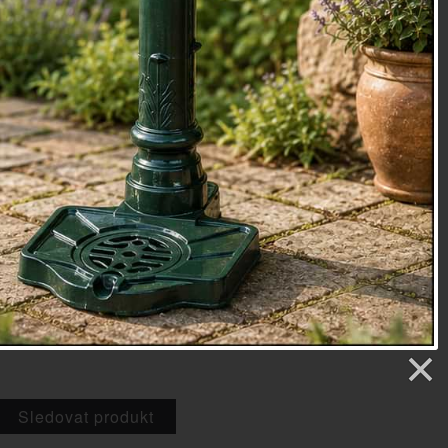
 na výšku i šířku.
ám zrcadla 39x34cm, samotná plocha zrcadla 25,5x30,5cm
pouhých 1100g (pro snadné připevnění)
lo, dřevo
oky
98
etry
5 Kč
Sledovat produkt