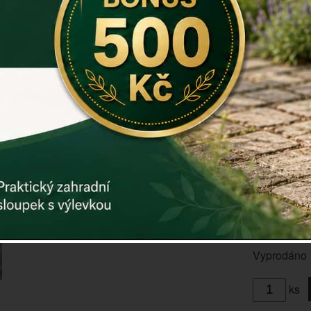
Lze zavěsit
Rozměry: r
Hmotnost: 
Materiál: sk
Záruka: 2 r
Kód:
dek90
Další param
Cena: 39
Vyprodáno
ks