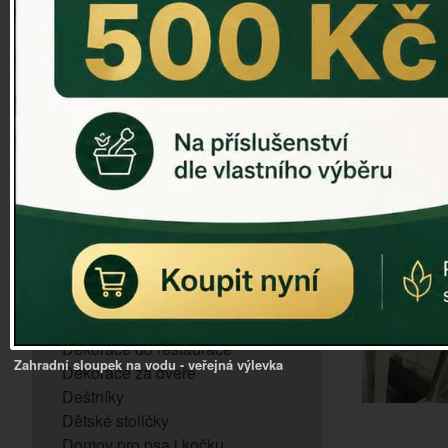
ZVONKOHRA
ZVONY A ZVONKY
PTAČÍ KRMÍTKA
SLUNEČNÍ HODINY
Dózy na brambory a zeleninu
VÝPRODEJ - poslední kusy
Andělé, něžné sošky
Aroma lampy
Buddha soška
BUDKY PRO SÝKORKY
Budky pro vrabce
Bytový textil
Dárky pro muže
Dekorace do bytu
Dekorace do restaurace
Zahradní sloupek na vodu - veřejná výlevka
Dekorace za dveře
Deštníky
Dětské stoličky
Domov pro psa i kočku