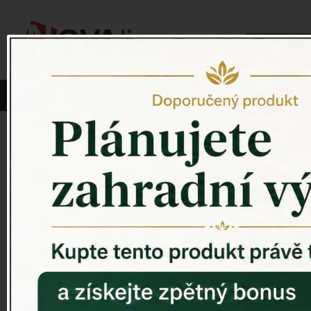
Vyberte si kategorii:
NOVINKY
PÍTKO PRO PTÁKY
Venkovský 
ZAHRADNÍ SOCHY
ZAHRADNÍ UMYVADLA
PTAČÍ BUDKY
Litinové škrabáky na boty
ROHOŽKY A ŠKRABADLA
VENKOVNÍ HODINY
DEKORACE NA HROB
RETRO KONZOLE
Domovní čísla - litina
DEKORACE NA ZEĎ