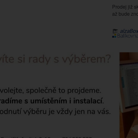
Prodej již s
až bude zno