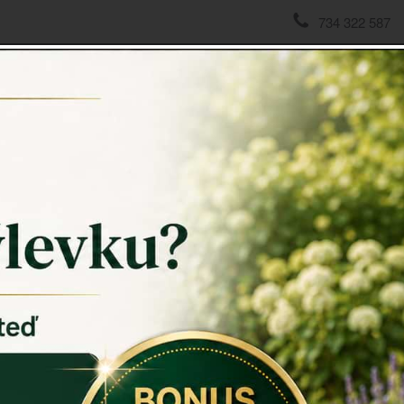
734 322 587
domov
->
Zrcadla v rámu, s okenicemi
->
Zrcadlo v dřevěném
Zrcadl
Zrcadlo v
kontrolovat 
předsíni), a
prostor.
Zrcadlo
má 