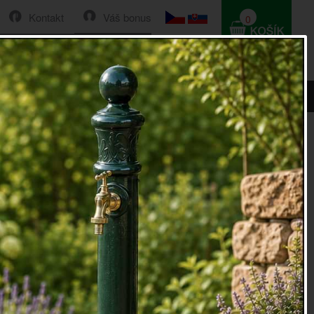
Kontakt
Váš bonus
0
HLEDAT
0 Kč
 rámu 39x34cm
o v dřevěném rámu 39x34cm
 dřevěném rámu
39x34cm patří všude tam, kde chcete
svůj vzhled (koupelna, u toaletního stolku v ložnici, v
le i tam, kde chce ozdobit stěny a zároveň opticky zvětšit
lehkou patinu a přiznané vady dřeva.