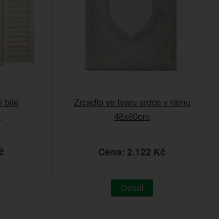
 bílé
Zrcadlo ve tvaru srdce v rámu
m
48x60cm
č
Cena: 2.122 Kč
Detail