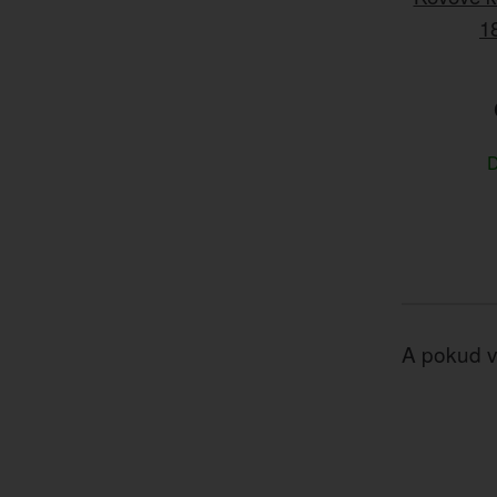
1
D
A pokud v