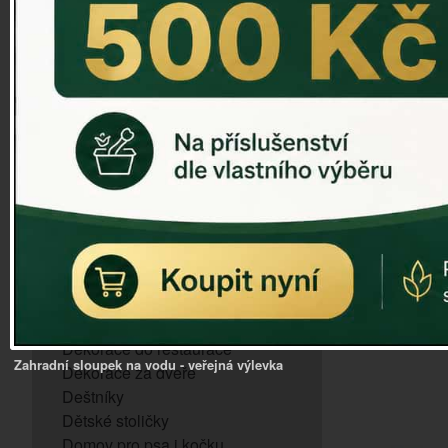
ZVONKOHRA
ZVONY A ZVONKY
PTAČÍ KRMÍTKA
SLUNEČNÍ HODINY
Dózy na brambory a zeleninu
VÝPRODEJ - poslední kusy
Andělé, něžné sošky
Aroma lampy
Buddha soška
BUDKY PRO SÝKORKY
Budky pro vrabce
Bytový textil
Dárky pro muže
Dekorace do bytu
Dekorace do restaurace
Zahradní sloupek na vodu - veřejná výlevka
Dekorace za dveře
Deštníky
Dětské stoličky
Domov pro psa i kočku