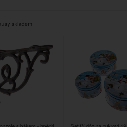
kusy skladem
onzole s hákem - hnědá
Set tří dóz na cukroví 19