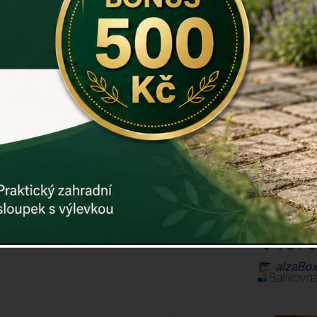
Rozměr: 49
Záruka: 2 r
Kód:
E2043
Další param
Cena: 1.
ks