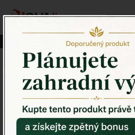
Vyberte si kategorii:
NOVINKY
PÍTKO PRO PTÁKY
Venkovský 
ZAHRADNÍ SOCHY
ZAHRADNÍ UMYVADLA
PTAČÍ BUDKY
Litinové škrabáky na boty
ROHOŽKY A ŠKRABADLA
VENKOVNÍ HODINY
DEKORACE NA HROB
RETRO KONZOLE
Domovní čísla - litina
DEKORACE NA ZEĎ