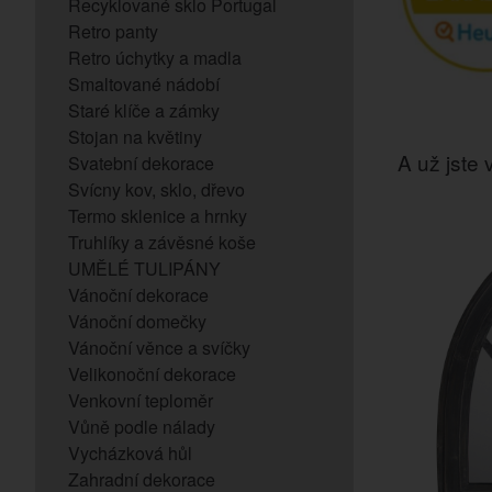
Recyklované sklo Portugal
Retro panty
Retro úchytky a madla
Smaltované nádobí
Staré klíče a zámky
Stojan na květiny
A už jste v
Svatební dekorace
Svícny kov, sklo, dřevo
Termo sklenice a hrnky
Truhlíky a závěsné koše
UMĚLÉ TULIPÁNY
Vánoční dekorace
Vánoční domečky
Vánoční věnce a svíčky
Velikonoční dekorace
Venkovní teploměr
Vůně podle nálady
Vycházková hůl
Zahradní dekorace