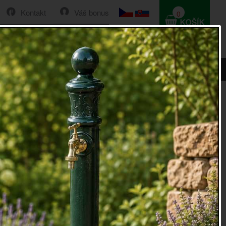
Kontakt
Váš bonus
0
HLEDAT
0 Kč
 rámu bílá vymývaná 49,2 cm
 v dřevěném rámu bílá vymývaná 49,2
é
zrcadlo v dřevěném rámu
se bude báječně hodit na
o ložnice Vašeho bytu.
 vkusný čtvercový doplněk.