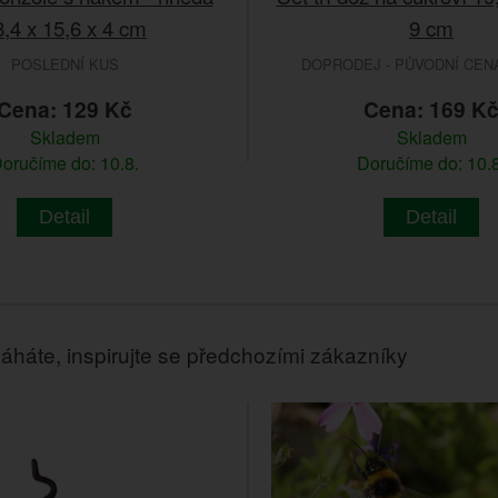
8,4 x 15,6 x 4 cm
9 cm
POSLEDNÍ KUS
DOPRODEJ - PŮVODNÍ CENA 
Cena: 129 Kč
Cena: 169 K
Skladem
Skladem
oručíme do: 10.8.
Doručíme do: 10.8
Detail
Detail
áháte, inspirujte se předchozími zákazníky