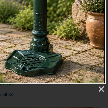
,2x3x49,2cm.
oky
etry
700 Kč
Prověřit e-mailem
Dostupné, objednej telefonicky