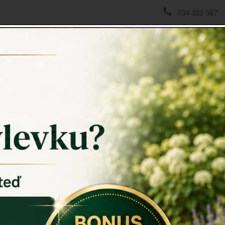
734 322 587
domov
->
Zrcadla v rámu, s okenicemi
->
Zrcadlo v dřevěném
Zrcadlo
cm
Toto stylov
chodbu či d
Praktický a