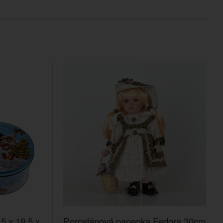
,5 x 19,5 x
Porcelánová panenka Fedora 30cm