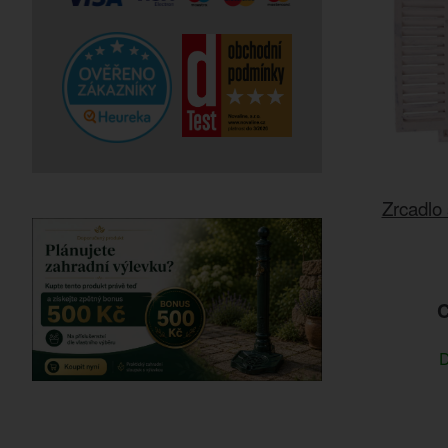
Zrcadlo
C
D