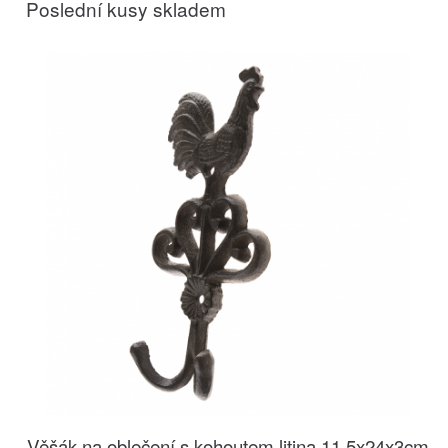
Poslední kusy skladem
Věšák na oblečení s kohoutem litina 11,5x24x3cm