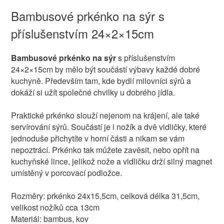
Bambusové prkénko na sýr s
příslušenstvím 24×2×15cm
Bambusové prkénko na sýr
s příslušenstvím
24×2×15cm by mělo být součástí výbavy každé dobré
kuchyně. Především tam, kde bydlí milovníci sýrů a
dokáží si užít společné chvilky u dobrého jídla.
Praktické prkénko slouží nejenom na krájení, ale také
servírování sýrů. Součástí je i nožík a dvě vidličky, které
jednoduše přichytíte v horní části a nikam se vám
nepoztrácí. Prkénko tak můžete zavěsit, nebo opřít na
kuchyňské lince, jelikož nože a vidličku drží silný magnet
umístěný v porcovací podložce.
Rozměry: prkénko 24x15,5cm, celková délka 31,5cm,
velikost nožíků cca 13cm
Materiál: bambus, kov