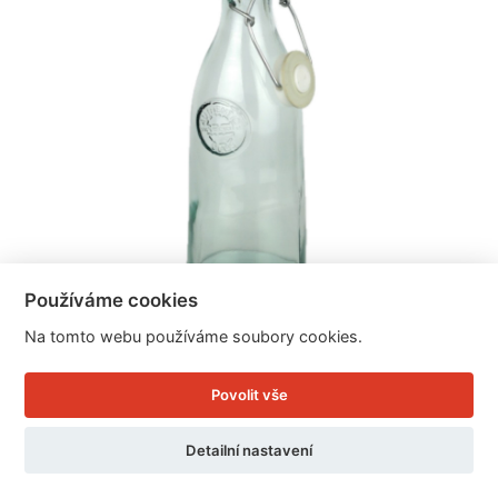
Používáme cookies
Na tomto webu používáme soubory cookies.
Skleněná láhev s pákovým uzávěrem Authentic 1l
Povolit vše
Cena: 249 Kč
Detailní nastavení
Skladem