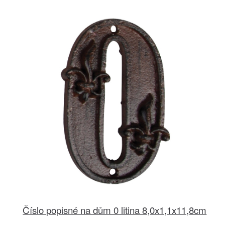
Číslo popisné na dům 0 litina 8,0x1,1x11,8cm