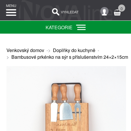
0
KATEGORIE
Venkovský domov
->
Doplňky do kuchyně
-
>
Bambusové prkénko na sýr s příslušenstvím 24×2×15cm