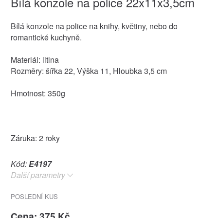
Bílá konzole na police 22x11x3,5cm
Bílá konzole na police na knihy, květiny, nebo do
romantické kuchyně.
Materiál: litina
Rozměry: šířka 22, Výška 11, Hloubka 3,5 cm
Hmotnost: 350g
Záruka: 2 roky
Kód:
E4197
Další parametry
POSLEDNÍ KUS
Cena: 375 Kč