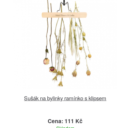
Sušák na bylinky ramínko s klipsem
Cena: 111 Kč