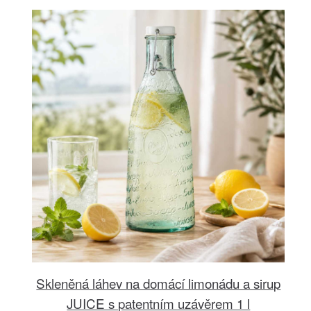
Skleněná láhev na domácí limonádu a sirup
JUICE s patentním uzávěrem 1 l