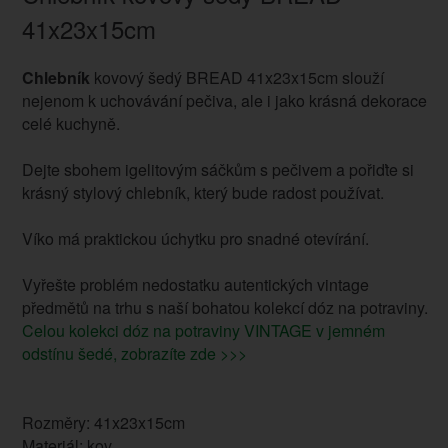
41x23x15cm
Chlebník
kovový šedý BREAD 41x23x15cm slouží
nejenom k uchovávání pečiva, ale i jako krásná dekorace
celé kuchyně.
Dejte sbohem igelitovým sáčkům s pečivem a pořiďte si
krásný stylový chlebník, který bude radost používat.
Víko má praktickou úchytku pro snadné otevírání.
Vyřešte problém nedostatku autentických vintage
předmětů na trhu s naší bohatou kolekcí dóz na potraviny.
Celou kolekci dóz na potraviny VINTAGE v jemném
odstínu šedé, zobrazíte zde >>>
Rozměry: 41x23x15cm
Materiál: kov