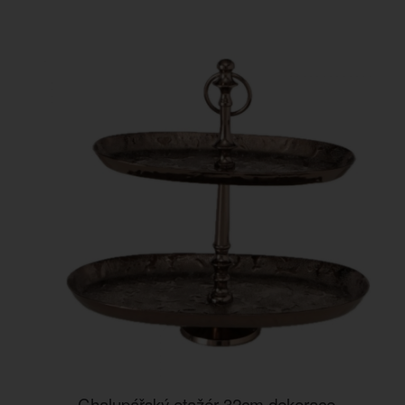
Chalupářský etažér 32cm dekorace