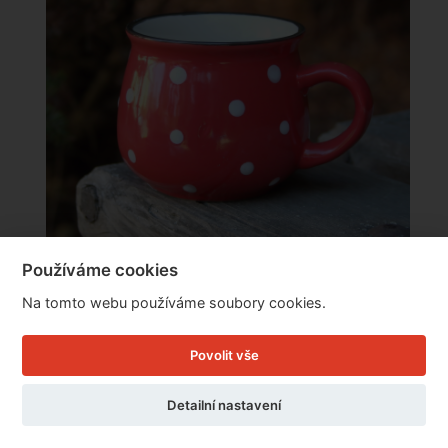
Používáme cookies
Keramický hrnek krajáč červený s puntíky 230ml
Na tomto webu používáme soubory cookies.
Povolit vše
Cena: 69 Kč
Skladem
Detailní nastavení
Doručíme do: 7.8.