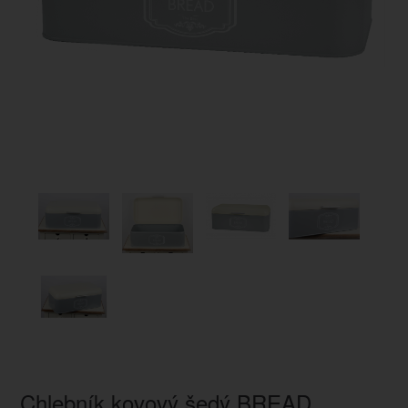
Chlebník kovový šedý BREAD