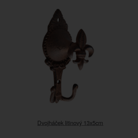
Dvojháček litinový 13x5cm