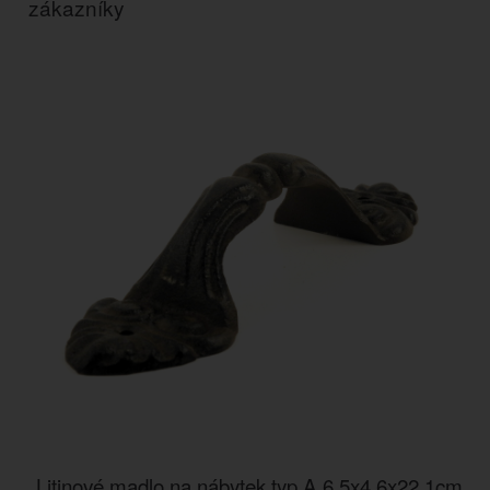
zákazníky
Litinové madlo na nábytek typ A 6,5x4,6x22,1cm