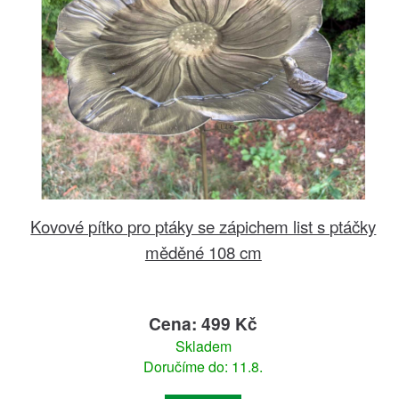
Kovové pítko pro ptáky se zápichem list s ptáčky
měděné 108 cm
Cena: 499 Kč
Skladem
Doručíme do: 11.8.