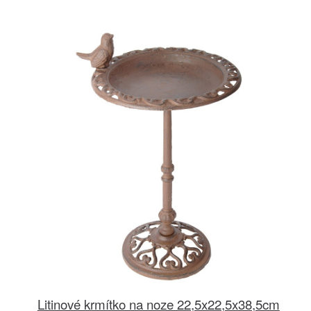
Litinové krmítko na noze 22,5x22,5x38,5cm