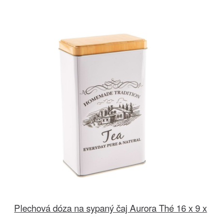
Plechová dóza na sypaný čaj Aurora Thé 16 x 9 x