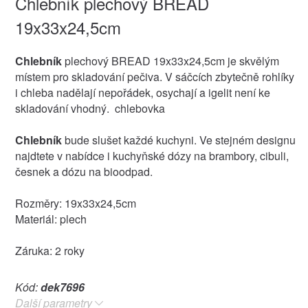
Chlebník plechový BREAD
19x33x24,5cm
Chlebník
plechový BREAD 19x33x24,5cm je skvělým
místem pro skladování pečiva. V sáčcích zbytečně rohlíky
i chleba nadělají nepořádek, osychají a igelit není ke
skladování vhodný. chlebovka
Chlebník
bude slušet každé kuchyni. Ve stejném designu
najdtete v nabídce i kuchyňské dózy na brambory, cibuli,
česnek a dózu na bioodpad.
Rozměry: 19x33x24,5cm
Materiál: plech
Záruka: 2 roky
Kód:
dek7696
Další parametry