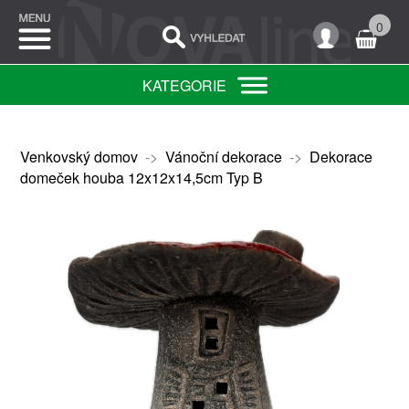
0
KATEGORIE
Venkovský domov
->
Vánoční dekorace
->
Dekorace
domeček houba 12x12x14,5cm Typ B