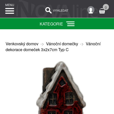
0
KATEGORIE
Venkovský domov
->
Vánoční domečky
->
Vánoční
dekorace domeček 3x2x7cm Typ C