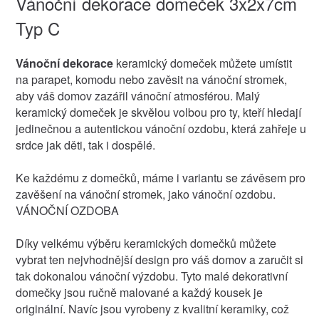
Vánoční dekorace domeček 3x2x7cm
Typ C
Vánoční dekorace
keramický domeček můžete umístit
na parapet, komodu nebo zavěsit na vánoční stromek,
aby váš domov zazářil vánoční atmosférou. Malý
keramický domeček je skvělou volbou pro ty, kteří hledají
jedinečnou a autentickou vánoční ozdobu, která zahřeje u
srdce jak děti, tak i dospělé.
Ke každému z domečků, máme i variantu se závěsem pro
zavěšení na vánoční stromek, jako vánoční ozdobu.
VÁNOČNÍ OZDOBA
Díky velkému výběru keramických domečků můžete
vybrat ten nejvhodnější design pro váš domov a zaručit si
tak dokonalou vánoční výzdobu. Tyto malé dekorativní
domečky jsou ručně malované a každý kousek je
originální. Navíc jsou vyrobeny z kvalitní keramiky, což