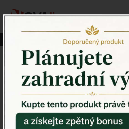
Vyberte si kategorii:
NOVINKY
PÍTKO PRO PTÁKY
Venkovský 
ZAHRADNÍ SOCHY
ZAHRADNÍ UMYVADLA
PTAČÍ BUDKY
Litinové škrabáky na boty
ROHOŽKY A ŠKRABADLA
VENKOVNÍ HODINY
DEKORACE NA HROB
RETRO KONZOLE
Domovní čísla - litina
DEKORACE NA ZEĎ