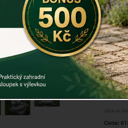
Dekorace k
z betonu, t
přírodní sty
Rozměry: 17
Hmotnost: 3
Materiál: be
Záruka: 2 r
Kód:
E0584
Další param
ŽÁBA NA PR
Cena: 61