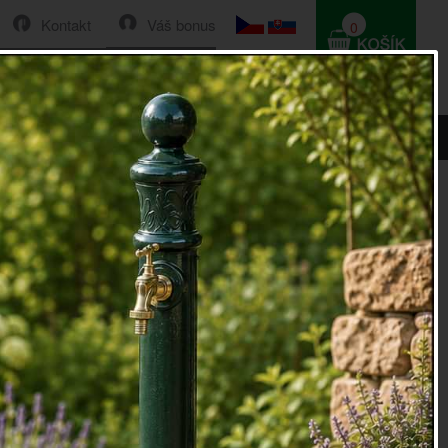
Kontakt
Váš bonus
0
HLEDAT
0 Kč
a kameni
e k jezírku žába na kameni
 jezírku
v podobě žáby na kameni s nápisem WELCOME
da je pro jejího majitele oázou klidu a pohody, kam utíká
ým ruchem. Některé zahrádky mají dokonce jezírka, která
hezčí naaranžovaná a nazdobená. A co je vhodnější
jezírku
než žabka na kameni?