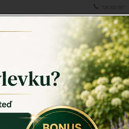
734 322 587
domov
->
ZAHRADNÍ SOCHY
->
Dekorace k jezírku žába n
Dekorac
Dekorace k
(Vítejte)
Každá zahra
před městsk
jsou ještě 
dekorací k 