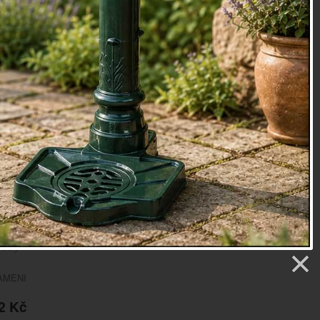
 jezírku
v podobě žáby s nápisem WELCOME je vyrobená
akže jí voda rozhodně nevadí! Časem dokonce získá
lovou patinu.
 x 21 x 13 cm
,5 kg
ton
oky
etry
AMENI
2 Kč