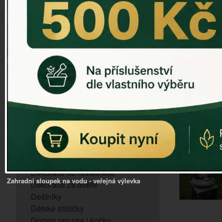
ZVONKOHRA
ZVONY A ZVONKY
PTAČÍ KRMÍTKA
SLUNEČNÍ HODINY
Dózy na brambory a zeleninu
VÝPRODEJ - poslední kusy
Andělé, něžné sošky
Aroma lampy
Buddha soška
BUDKY PRO SÝKORKY
Budky pro vrabce
Bytový textil
Dárky pro muže
Dekorace do bytu
Dekorace do restaurace
Zahradní sloupek na vodu - veřejná výlevka
Dekorace za dveře
Deštníky
Dětské stoličky
Domov pro psa i kočku