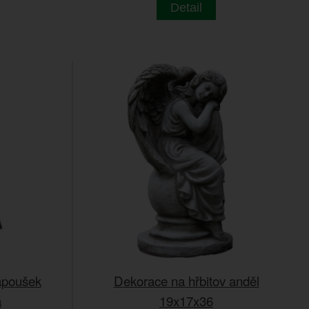
Detail
apoušek
Dekorace na hřbitov anděl
á
19x17x36