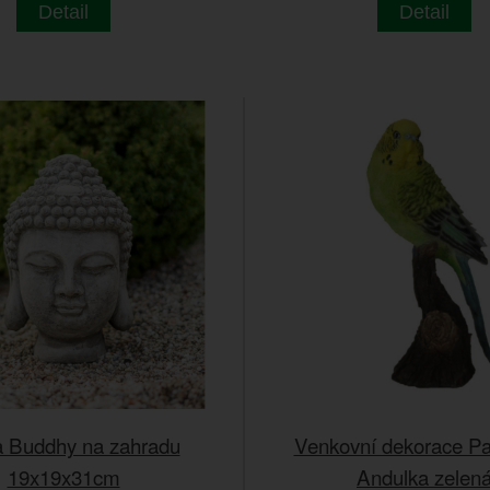
Detail
Detail
 Buddhy na zahradu
Venkovní dekorace P
19x19x31cm
Andulka zelen