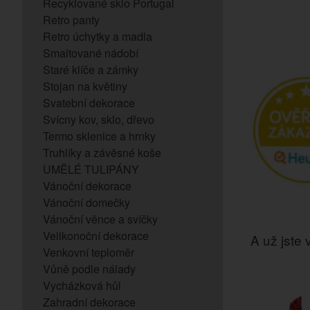
Recyklované sklo Portugal
Retro panty
Retro úchytky a madla
Smaltované nádobí
Staré klíče a zámky
Stojan na květiny
Svatební dekorace
Svícny kov, sklo, dřevo
Termo sklenice a hrnky
Truhlíky a závěsné koše
UMĚLÉ TULIPÁNY
Vánoční dekorace
Vánoční domečky
Vánoční věnce a svíčky
Velikonoční dekorace
A už jste v
Venkovní teploměr
Vůně podle nálady
Vycházková hůl
Zahradní dekorace