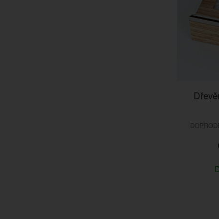
Dřevě
DOPRODEJ
D