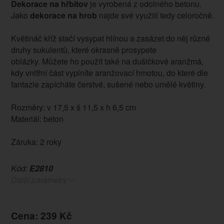
Dekorace na hřbitov
je vyrobená z odolného betonu.
Jako
dekorace na hrob
najde své využití tedy celoročně.
Květináč kříž stačí vysypat hlínou a zasázet do něj různé
druhy sukulentů, které okrasně prosypete
oblázky. Můžete ho použít také na dušičkové aranžmá,
kdy vnitřní část vyplníte aranžovací hmotou, do které dle
fantazie zapícháte čerstvé, sušené nebo umělé květiny.
Rozměry: v 17,5 x š 11,5 x h 6,5 cm
Materiál: beton
Záruka: 2 roky
Kód:
E2810
Další parametry
Cena: 239 Kč