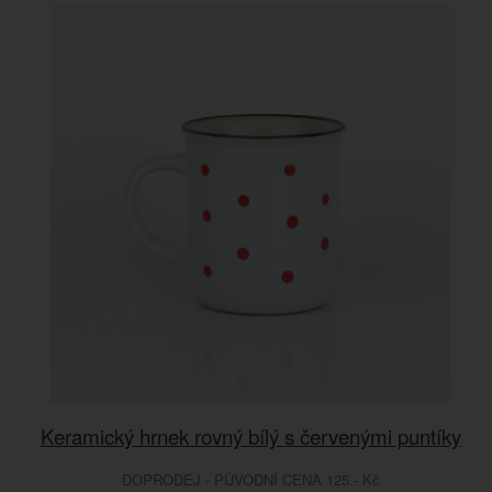
Keramický hrnek rovný bílý s červenými puntíky
DOPRODEJ - PŮVODNÍ CENA 125.- Kč