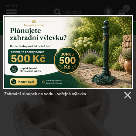
0
KATEGORIE
Venkovský domov
->
DEKORACE NA HROB
-
>
Dekorace na hřbitov květináč kříž
Zahradní sloupek na vodu - veřejná výlevka