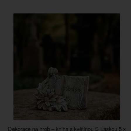
Dekorace na hrob – kniha s květinou S Láskou 5 x