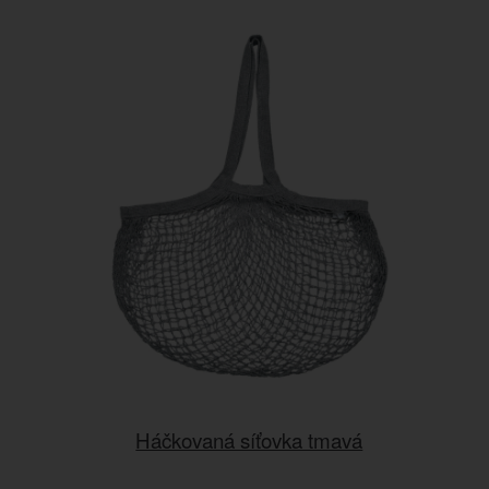
Háčkovaná síťovka tmavá