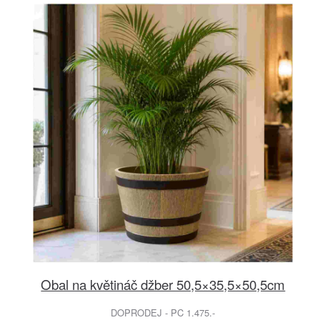
Obal na květináč džber 50,5×35,5×50,5cm
DOPRODEJ - PC 1.475.-