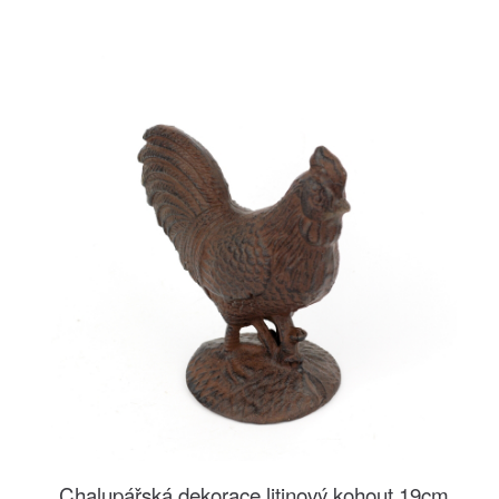
Chalupářská dekorace litinový kohout 19cm