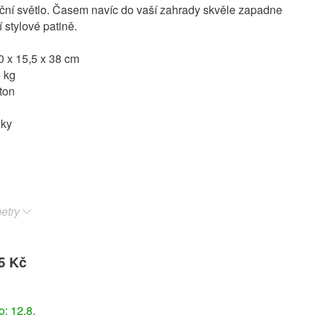
ční světlo. Časem navíc do vaší zahrady skvěle zapadne
í stylové patině.
 x 15,5 x 38 cm
 kg
ton
oky
etry
5 Kč
: 12.8.