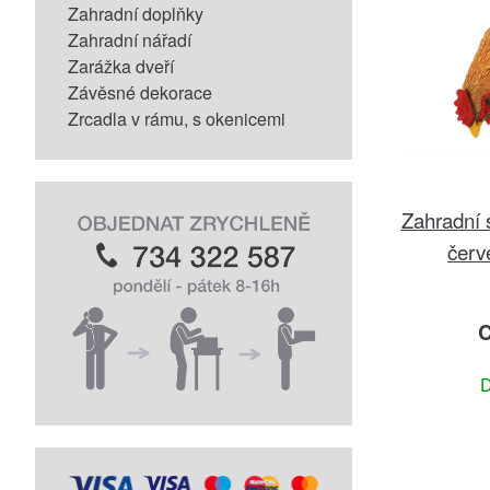
Zahradní doplňky
Zahradní nářadí
Zarážka dveří
Závěsné dekorace
Zrcadla v rámu, s okenicemi
Zahradní 
červ
C
D