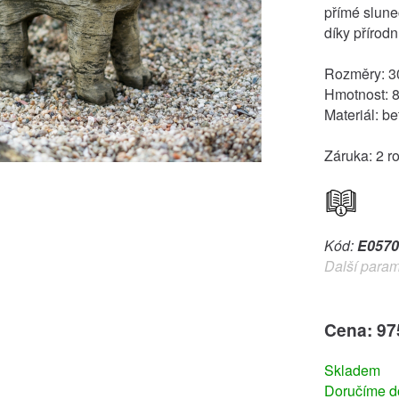
přímé slune
díky přírodn
Rozměry: 30
Hmotnost: 8
Materiál: be
Záruka: 2 r
Kód:
E0570
Další param
Cena: 97
Skladem
Doručíme do