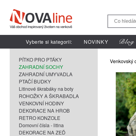
Vyberte si kategorii:
NOVINKY
PÍTKO PRO PTÁKY
Venkovský 
ZAHRADNÍ SOCHY
ZAHRADNÍ UMYVADLA
PTAČÍ BUDKY
Litinové škrabáky na boty
ROHOŽKY A ŠKRABADLA
VENKOVNÍ HODINY
DEKORACE NA HROB
RETRO KONZOLE
Domovní čísla - litina
DEKORACE NA ZEĎ