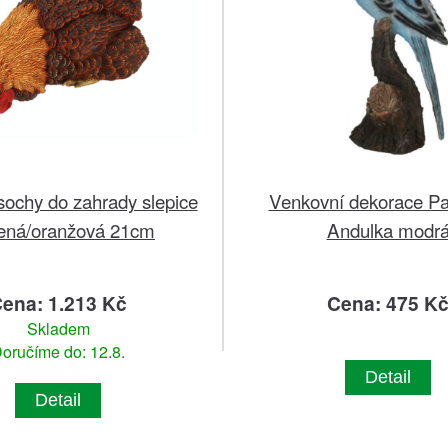
sochy do zahrady slepice
Venkovní dekorace P
ená/oranžová 21cm
Andulka modr
ena: 1.213 Kč
Cena: 475 K
Skladem
oručíme do: 12.8.
Detail
Detail