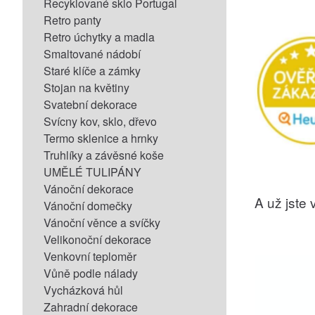
Recyklované sklo Portugal
Retro panty
Retro úchytky a madla
Smaltované nádobí
Staré klíče a zámky
Stojan na květiny
Svatební dekorace
Svícny kov, sklo, dřevo
Termo sklenice a hrnky
Truhlíky a závěsné koše
UMĚLÉ TULIPÁNY
Vánoční dekorace
A už jste v
Vánoční domečky
Vánoční věnce a svíčky
Velikonoční dekorace
Venkovní teploměr
Vůně podle nálady
Vycházková hůl
Zahradní dekorace