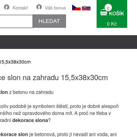
Kontakt
Váš bonus
0
HLEDAT
0 Kč
 15,5x38x30cm
e slon na zahradu 15,5x38x30cm
slon
z betonu na zahradu
koliv podobě je symbolem štěstí, proto je dobré alespoň
šího než opravdového doma mít. A proč ne třeba v
radní
dekorace slona
?
ekorace slon
je betonová, proto jí nevadí ani voda, ani