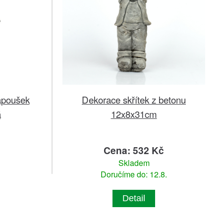
apoušek
Dekorace skřítek z betonu
á
12x8x31cm
č
Cena: 532 Kč
Skladem
Doručíme do: 12.8.
Detail