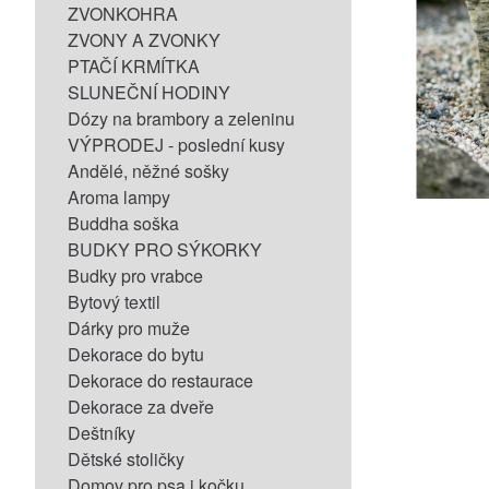
ZVONKOHRA
ZVONY A ZVONKY
PTAČÍ KRMÍTKA
SLUNEČNÍ HODINY
Dózy na brambory a zeleninu
VÝPRODEJ - poslední kusy
Andělé, něžné sošky
Aroma lampy
Buddha soška
BUDKY PRO SÝKORKY
Budky pro vrabce
Bytový textil
Dárky pro muže
Dekorace do bytu
Dekorace do restaurace
Dekorace za dveře
Deštníky
Dětské stoličky
Domov pro psa i kočku