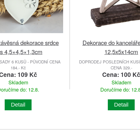
ávěsná dekorace srdce
Dekorace do kancelář
s 4,5×4,5×1,3cm
12,5x5x14cm
ADY 6 KUSŮ - PŮVODNÍ CENA
DOPRODEJ POSLEDNÍCH KUSŮ
184.- Kč
CENA 329.-
Cena: 109 Kč
Cena: 100 K
Skladem
Skladem
oručíme do: 12.8.
Doručíme do: 12.8
Detail
Detail