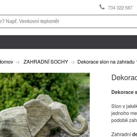
734 322 587
domov
->
ZAHRADNÍ SOCHY
->
Dekorace slon na zahradu
Dekorac
Dekorace 
Slon v jaké
jednoho men
podobě zah
Zahradní
d