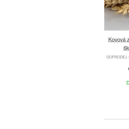
Kovová z
6k
DOPRODEJ S
D