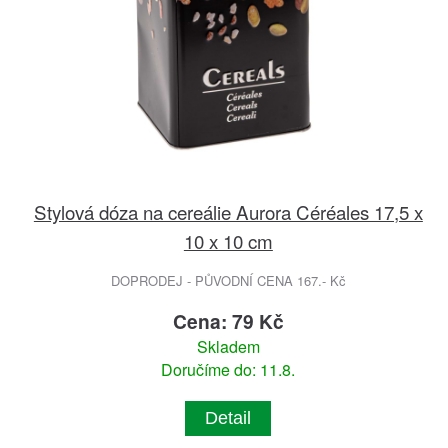
Stylová dóza na cereálie Aurora Céréales 17,5 x
10 x 10 cm
DOPRODEJ - PŮVODNÍ CENA 167.- Kč
Cena: 79 Kč
Skladem
Doručíme do: 11.8.
Detail